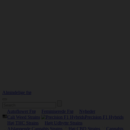
Almindelige frø
Autoflower Frø
Feminiserede Frø
Nyheder
Cali Weed Strains
Precision F1 Hybrids
Høj THC Strains
Højt Udbytte Strains
Afslappende Cannabis Strains
Høj CBD Strains
Cannabis