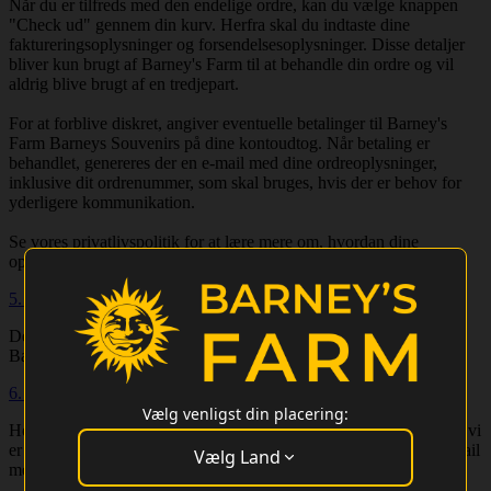
Når du er tilfreds med den endelige ordre, kan du vælge knappen
"Check ud" gennem din kurv. Herfra skal du indtaste dine
faktureringsoplysninger og forsendelsesoplysninger. Disse detaljer
bliver kun brugt af Barney's Farm til at behandle din ordre og vil
aldrig blive brugt af en tredjepart.
For at forblive diskret, angiver eventuelle betalinger til Barney's
Farm Barneys Souvenirs på dine kontoudtog. Når betaling er
behandlet, genereres der en e-mail med dine ordreoplysninger,
inklusive dit ordrenummer, som skal bruges, hvis der er behov for
yderligere kommunikation.
Se vores privatlivspolitik for at lære mere om, hvordan dine
oplysninger håndteres.
5. Er der en minimums købs grænse?
Der er ikke nogen minimums købs grænse, for at lave en ordre i
Barney's Webshop
6. Kan jeg følge min ordre?
Vælg venligst din placering:
Hos Barney's søger vi for at holde alle kunder opdateret med hvor vi
er med deres ordre. Man vil modtage en email med info, og en email
Vælg Land
med tracking nummer, så snart ordren er sendt afsted.