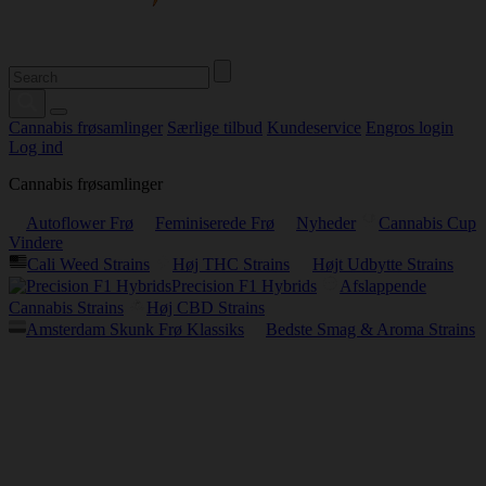
Cannabis frøsamlinger
Særlige tilbud
Kundeservice
Engros login
Log ind
Cannabis frøsamlinger
Autoflower Frø
Feminiserede Frø
Nyheder
Cannabis Cup
Vindere
Cali Weed Strains
Høj THC Strains
Højt Udbytte Strains
Precision F1 Hybrids
Afslappende
Cannabis Strains
Høj CBD Strains
Amsterdam Skunk Frø Klassiks
Bedste Smag & Aroma Strains