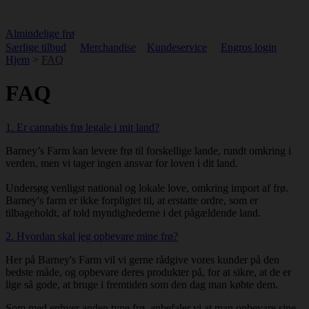
Almindelige frø
Særlige tilbud
Merchandise
Kundeservice
Engros login
Hjem
>
FAQ
FAQ
1. Er cannabis frø legale i mit land?
Barney’s Farm kan levere frø til forskellige lande, rundt omkring i
verden, men vi tager ingen ansvar for loven i dit land.
Undersøg venligst national og lokale love, omkring import af frø.
Barney's farm er ikke forpligtet til, at erstatte ordre, som er
tilbageholdt, af told myndighederne i det pågældende land.
2. Hvordan skal jeg opbevare mine frø?
Her på Barney's Farm vil vi gerne rådgive vores kunder på den
bedste måde, og opbevare deres produkter på, for at sikre, at de er
lige så gode, at bruge i fremtiden som den dag man købte dem.
Som med enhver anden type frø, anbefaler vi at man opbevare sine