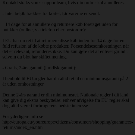
Kontakt straks vores supportteam, hvis din ordre skal annulleres.
- Intet beløb trækkes fra kortet, før varerne er sendt.
- 14 dage for at annullere og returnere køb foretaget uden for
butikker (online, via telefon eller postordre):
I EU har du ret til at returnere disse køb inden for 14 dage for en
fuld refusion af de købte produkter. Forsendelsesomkostninger, når
det er relevant, refunderes ikke. Du kan gøre det af enhver grund -
selvom du blot har skiftet mening.
- Gratis, 2-års garanti (juridisk garanti):
I henhold til EU-regler har du altid ret til en minimumsgaranti på 2
år uden omkostninger.
Denne 2-års garanti er din minimumsret. Nationale regler i dit land
kan give dig ekstra beskyttelse: enhver afvigelse fra EU-regler skal
dog altid være i forbrugerens bedste interesse.
For yderligere info se
http://europa.eu/youreurope/citizens/consumers/shopping/guarantees-
returns/index_en.htm