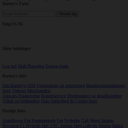
Barney's Farm
Følg Os På
Sikre betalinger
Log ind
Skift Placering
Engros login
Barney's Info
Om Barney's
OSS
Forsendelse og returnering
Betalingsinstruktioner
Spor
Videoer
Merchandise
Ansvars Fraskrivelse
Kundeservice
Distributører og detailhandlere
Vilkår og betingelser
Data Sikkerhed & Cookie brug
Hurtige links
Autoflower Frø
Feminiserede Frø
Nyheder
Cali Weed Strains
Precision F1 Hybrids
Høj THC Strains
Højt Udbytte Strains
Sativa