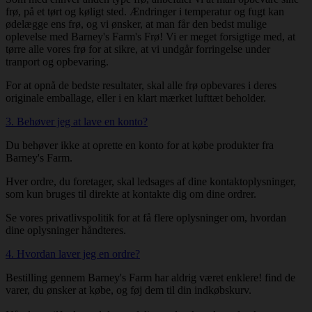
frø, på et tørt og køligt sted. Ændringer i temperatur og fugt kan
ødelægge ens frø, og vi ønsker, at man får den bedst mulige
oplevelse med Barney's Farm's Frø! Vi er meget forsigtige med, at
tørre alle vores frø for at sikre, at vi undgår forringelse under
tranport og opbevaring.
For at opnå de bedste resultater, skal alle frø opbevares i deres
originale emballage, eller i en klart mærket lufttæt beholder.
3. Behøver jeg at lave en konto?
Du behøver ikke at oprette en konto for at købe produkter fra
Barney's Farm.
Hver ordre, du foretager, skal ledsages af dine kontaktoplysninger,
som kun bruges til direkte at kontakte dig om dine ordrer.
Se vores privatlivspolitik for at få flere oplysninger om, hvordan
dine oplysninger håndteres.
4. Hvordan laver jeg en ordre?
Bestilling gennem Barney's Farm har aldrig været enklere! find de
varer, du ønsker at købe, og føj dem til din indkøbskurv.