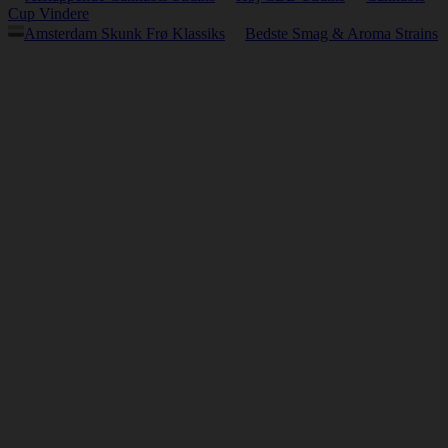
Cup Vindere
Amsterdam Skunk Frø Klassiks
Bedste Smag & Aroma Strains