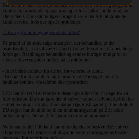
Behold al e-mail-korrespondance fra Barney's Farm, og sørg for at
kontrollere uønskede og spam-mapper for at sikre, at du modtager
alle e-mails. Du skal muligvis bruge disse e-mails til at kontakte
kundeservice, hvis der opstår problemer.
7. Kan jeg ændre igang værende ordre?
På grund af de store salgs mængder, der behandles, er det
usandsynligt, at vi vil være i stand til at ændre ordrer, når betaling er
foretaget. Bestillinger behandles og sendes hurtigst muligt for at
sikre, at leveringstider holdes på et minimum.
- Intet beløb trækkes fra kortet, før varerne er sendt.
-14 dage for at annullere og returnere køb foretaget uden for
butikker (online, via telefon eller postordre):
I EU har du ret til at returnere disse køb inden for 14 dage for en
fuld refusion. Du kan gøre det af enhver grund - selvom du blot har
skiftet mening. - Gratis, 2-års garanti (juridisk garanti): I henhold til
EU-regler har du altid ret til en minimumsgaranti på 2 år uden
omkostninger. Denne 2-års garanti er din minimumsret.
Nationale regler i dit land kan give dig ekstra beskyttelse: enhver
afvigelse fra EU-regler skal dog altid være i forbrugerens bedste
interesse. For yderligere info se