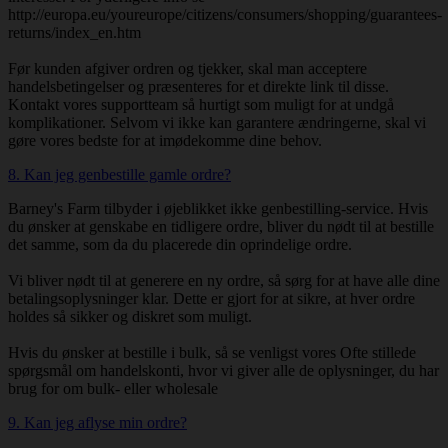
http://europa.eu/youreurope/citizens/consumers/shopping/guarantees-
returns/index_en.htm
Før kunden afgiver ordren og tjekker, skal man acceptere
handelsbetingelser og præsenteres for et direkte link til disse.
Kontakt vores supportteam så hurtigt som muligt for at undgå
komplikationer. Selvom vi ikke kan garantere ændringerne, skal vi
gøre vores bedste for at imødekomme dine behov.
8. Kan jeg genbestille gamle ordre?
Barney's Farm tilbyder i øjeblikket ikke genbestilling-service. Hvis
du ønsker at genskabe en tidligere ordre, bliver du nødt til at bestille
det samme, som da du placerede din oprindelige ordre.
Vi bliver nødt til at generere en ny ordre, så sørg for at have alle dine
betalingsoplysninger klar. Dette er gjort for at sikre, at hver ordre
holdes så sikker og diskret som muligt.
Hvis du ønsker at bestille i bulk, så se venligst vores Ofte stillede
spørgsmål om handelskonti, hvor vi giver alle de oplysninger, du har
brug for om bulk- eller wholesale
9. Kan jeg aflyse min ordre?