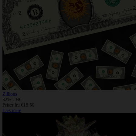
Zillions
32% THC
Priser fra €15.50
Læs mere