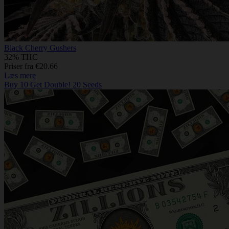
Black Cherry Gushers
32% THC
Priser fra €20.66
Læs mere
Buy 10 Get Double! 20 Seeds