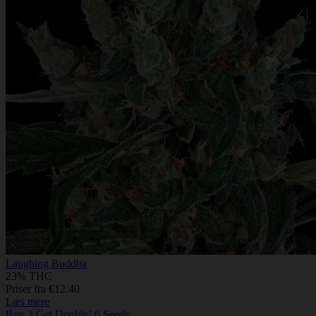
Laughing Buddha
23% THC
Priser fra €12.40
Læs mere
Buy 3 Get Double! 6 Seeds