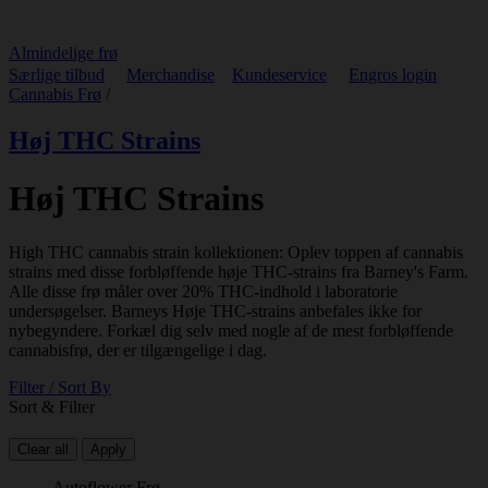
Almindelige frø
Særlige tilbud
Merchandise
Kundeservice
Engros login
Cannabis Frø
/
Høj THC Strains
Høj THC Strains
High THC cannabis strain kollektionen: Oplev toppen af cannabis
strains med disse forbløffende høje THC-strains fra Barney's Farm.
Alle disse frø måler over 20% THC-indhold i laboratorie
undersøgelser. Barneys Høje THC-strains anbefales ikke for
nybegyndere. Forkæl dig selv med nogle af de mest forbløffende
cannabisfrø, der er tilgængelige i dag.
Filter / Sort By
Sort & Filter
Clear all
Apply
Autoflower Frø