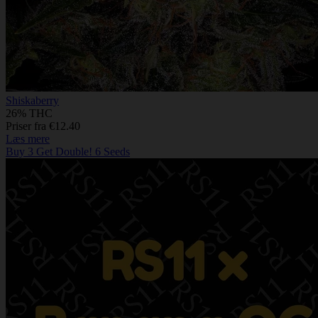
Shiskaberry
26% THC
Priser fra €12.40
Læs mere
Buy 3 Get Double! 6 Seeds