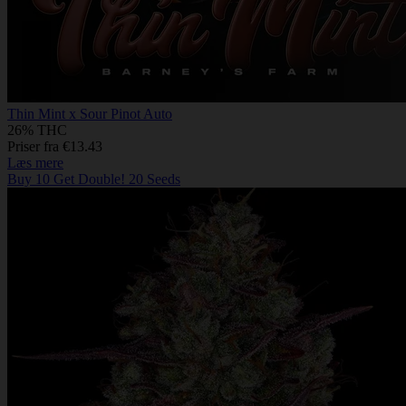
Thin Mint x Sour Pinot Auto
26% THC
Priser fra €13.43
Læs mere
Buy 10 Get Double! 20 Seeds