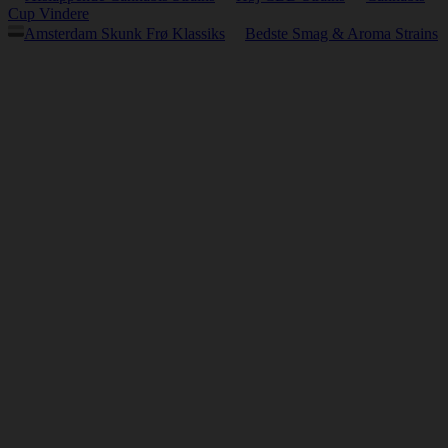
Cup Vindere
Amsterdam Skunk Frø Klassiks
Bedste Smag & Aroma Strains