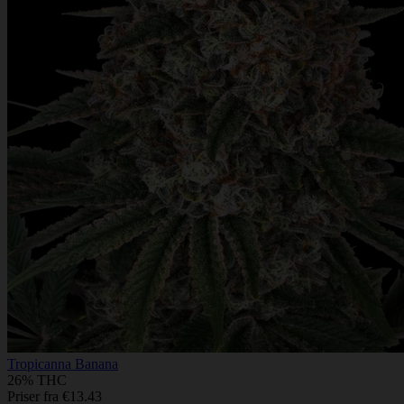
Tropicanna Banana
26% THC
Priser fra €13.43