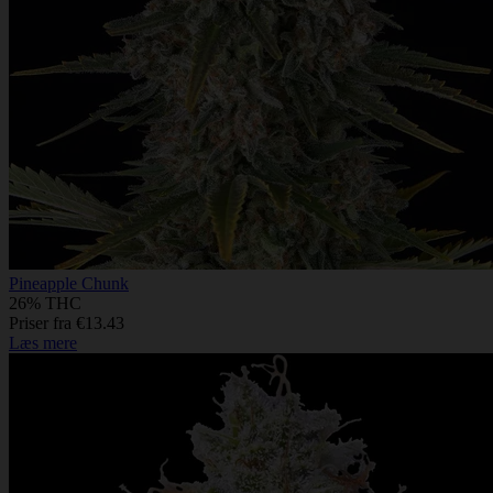
Pineapple Chunk
26% THC
Priser fra €13.43
Læs mere