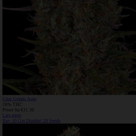
Glue Gelato Auto
26% THC
Priser fra €11.36
Læs mere
Buy 10 Get Double! 20 Seeds