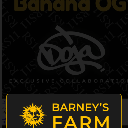
RS11 x Banana OG
32% THC
Priser fra €20.66
Læs mere
Buy 3 Get Double! 6 Seeds