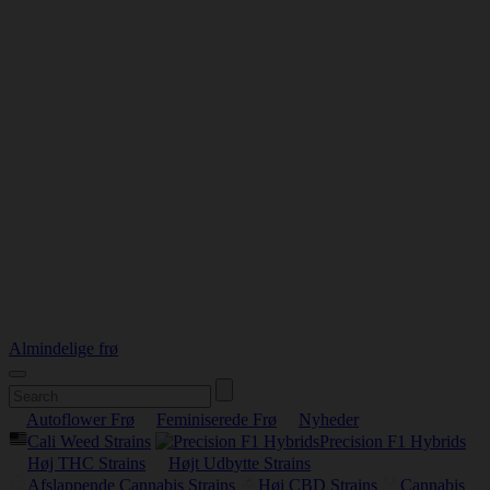
Almindelige frø
Autoflower Frø
Feminiserede Frø
Nyheder
Cali Weed Strains
Precision F1 Hybrids
Høj THC Strains
Højt Udbytte Strains
Afslappende Cannabis Strains
Høj CBD Strains
Cannabis