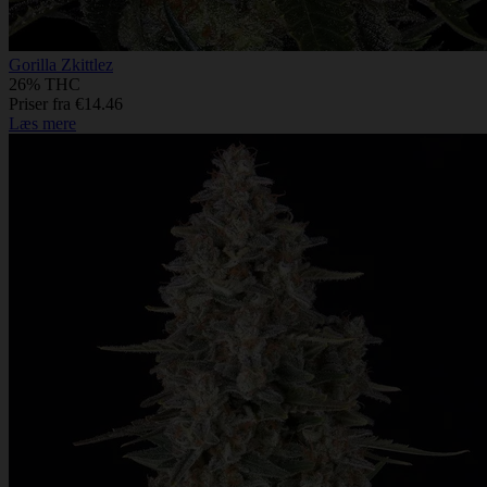
Gorilla Zkittlez
26% THC
Priser fra €14.46
Læs mere