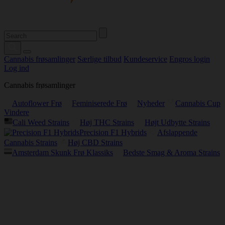
Cannabis frøsamlinger
Særlige tilbud
Kundeservice
Engros login
Log ind
Cannabis frøsamlinger
Autoflower Frø
Feminiserede Frø
Nyheder
Cannabis Cup
Vindere
Cali Weed Strains
Høj THC Strains
Højt Udbytte Strains
Precision F1 Hybrids
Afslappende
Cannabis Strains
Høj CBD Strains
Amsterdam Skunk Frø Klassiks
Bedste Smag & Aroma Strains