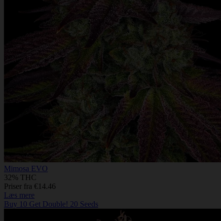
Mimosa EVO
32% THC
Priser fra €14.46
Læs mere
Buy 10 Get Double! 20 Seeds