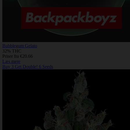
Bubblegum Gelato
32% THC
Priser fra €20.66
Læs mere
Buy 3 Get Double! 6 Seeds