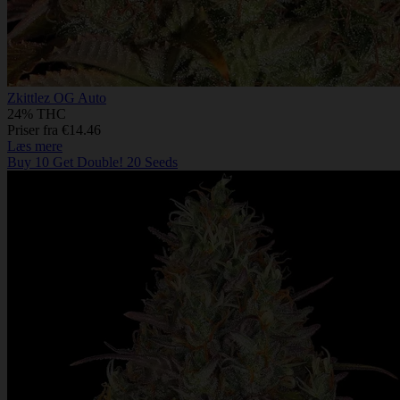
Zkittlez OG Auto
24% THC
Priser fra €14.46
Læs mere
Buy 10 Get Double! 20 Seeds