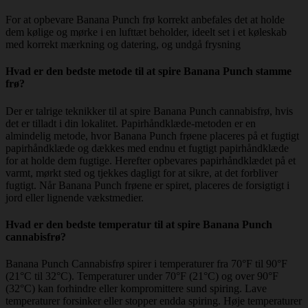
For at opbevare Banana Punch frø korrekt anbefales det at holde
dem kølige og mørke i en lufttæt beholder, ideelt set i et køleskab
med korrekt mærkning og datering, og undgå frysning
Hvad er den bedste metode til at spire Banana Punch stamme
frø?
Der er talrige teknikker til at spire Banana Punch cannabisfrø, hvis
det er tilladt i din lokalitet. Papirhåndklæde-metoden er en
almindelig metode, hvor Banana Punch frøene placeres på et fugtigt
papirhåndklæde og dækkes med endnu et fugtigt papirhåndklæde
for at holde dem fugtige. Herefter opbevares papirhåndklædet på et
varmt, mørkt sted og tjekkes dagligt for at sikre, at det forbliver
fugtigt. Når Banana Punch frøene er spiret, placeres de forsigtigt i
jord eller lignende vækstmedier.
Hvad er den bedste temperatur til at spire Banana Punch
cannabisfrø?
Banana Punch Cannabisfrø spirer i temperaturer fra 70°F til 90°F
(21°C til 32°C). Temperaturer under 70°F (21°C) og over 90°F
(32°C) kan forhindre eller kompromittere sund spiring. Lave
temperaturer forsinker eller stopper endda spiring. Høje temperaturer