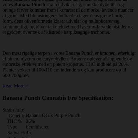
vores
Banana Punch
strain udvikler sig; smukke dybe lilla og
orange farver kommer frem i kontrast til de mørke, levende nuancer
af grønt. Med blomstringens indtræden tager dens grene hurtigt
form, dens olivenformede klaser udvider og multiplicerer sig
kontinuerligt, og bliver tæt dækket med lyse rav-farvede pistiller og
et gyldent overtræk af klistrede harpiksagtige trichomer.
Den mest rigelige terpen i vores Banana Punch er limonen, efterfulgt
af pinen, mycren og caryophyllen. Brugere oplever afslappende og
euforiske effekter med en potent kropsrus. THC indhold på 26%.
Planter vokser til 100-110 cm indendørs og kan producere op til
600-700g/m².
Read More +
Banana Punch Cannabis Frø Specifikation:
Strain Info:
Banana OG x Purple Punch
Genetik
THC %
26%
Type
Feminiseret
45
Sativa %