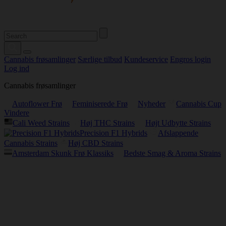
Cannabis frøsamlinger
Særlige tilbud
Kundeservice
Engros login
Log ind
Cannabis frøsamlinger
Autoflower Frø
Feminiserede Frø
Nyheder
Cannabis Cup
Vindere
Cali Weed Strains
Høj THC Strains
Højt Udbytte Strains
Precision F1 Hybrids
Afslappende
Cannabis Strains
Høj CBD Strains
Amsterdam Skunk Frø Klassiks
Bedste Smag & Aroma Strains