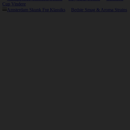
Cup Vindere
Amsterdam Skunk Frø Klassiks
Bedste Smag & Aroma Strains