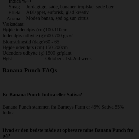
55
Indica %
Smag
Jordagtige, søde, bananer, tropiske, søde bær
Afslappet, euforisk, glad kreativ
Effekt
Moden banan, sød og sur, citrus
Aroma
Vækstdata:
Højde indendørs (cm)
100-110cm
Indendørs udbytte (g)
600-700 gr/㎡
Blomstringstid (dage)
60 - 65
Højde udendørs (cm)
150-200cm
Udendørs udbytte (g)
1500 gr/plant
Høst
Oktober - 1st-2nd week
Banana Punch FAQs
Er Banana Punch Indica eller Sativa?
Banana Punch stammen fra Barneys Farm er 45% Sativa 55%
Indica
Hvad er den bedste måde at opbevare mine Banana Punch frø
på?