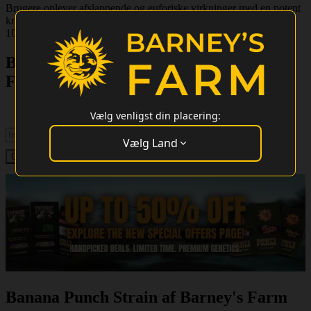
Brugere oplever afslappende og euforiske virkninger med en potent
kropshøj. THC-indholdet ligger på over 26%. Planterne vokser til
100-110 cm indendørs og kan producere op til 700g/m².
Banana Punch Cannabis Frø - Type:
Feminiseret Cannabissort
Undskyld, dette frø er i øjeblikket ikke tilgængeligt til køb.
Vælg venligst din placering:
Vælg Land
Banana Punch Strain af Barney's Farm