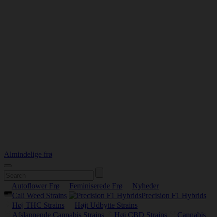
Almindelige frø
Autoflower Frø
Feminiserede Frø
Nyheder
Cali Weed Strains
Precision F1 Hybrids
Høj THC Strains
Højt Udbytte Strains
Afslappende Cannabis Strains
Høj CBD Strains
Cannabis