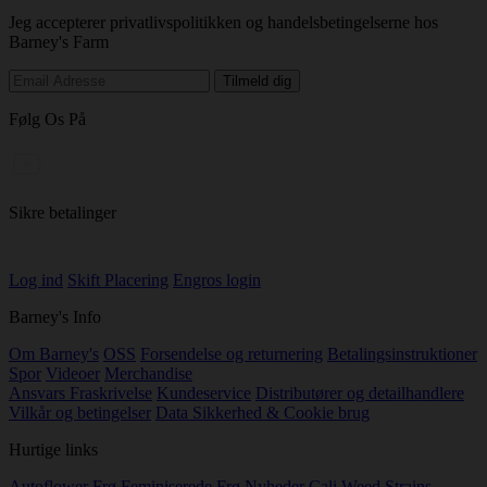
Jeg accepterer privatlivspolitikken og handelsbetingelserne hos
Barney's Farm
Følg Os På
Sikre betalinger
Log ind
Skift Placering
Engros login
Barney's Info
Om Barney's
OSS
Forsendelse og returnering
Betalingsinstruktioner
Spor
Videoer
Merchandise
Ansvars Fraskrivelse
Kundeservice
Distributører og detailhandlere
Vilkår og betingelser
Data Sikkerhed & Cookie brug
Hurtige links
Autoflower Frø
Feminiserede Frø
Nyheder
Cali Weed Strains