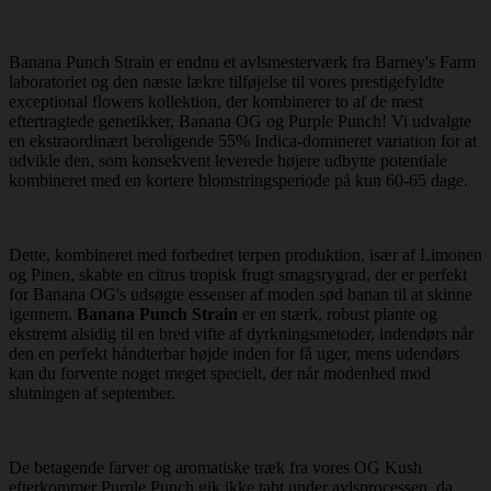
Banana Punch Strain er endnu et avlsmesterværk fra Barney's Farm
laboratoriet og den næste lækre tilføjelse til vores prestigefyldte
exceptional flowers kollektion, der kombinerer to af de mest
eftertragtede genetikker, Banana OG og Purple Punch! Vi udvalgte
en ekstraordinært beroligende 55% Indica-domineret variation for at
udvikle den, som konsekvent leverede højere udbytte potentiale
kombineret med en kortere blomstringsperiode på kun 60-65 dage.
Dette, kombineret med forbedret terpen produktion, især af Limonen
og Pinen, skabte en citrus tropisk frugt smagsrygrad, der er perfekt
for Banana OG's udsøgte essenser af moden sød banan til at skinne
igennem.
Banana Punch Strain
er en stærk, robust plante og
ekstremt alsidig til en bred vifte af dyrkningsmetoder, indendørs når
den en perfekt håndterbar højde inden for få uger, mens udendørs
kan du forvente noget meget specielt, der når modenhed mod
slutningen af september.
De betagende farver og aromatiske træk fra vores OG Kush
efterkommer Purple Punch gik ikke tabt under avlsprocessen, da