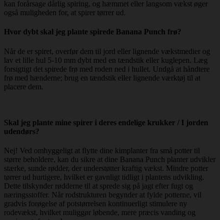
kan forårsage dårlig spiring, og hæmmet eller langsom vækst øger
også muligheden for, at spirer tørrer ud.
Hvor dybt skal jeg plante spirede Banana Punch frø?
Når de er spiret, overfør dem til jord eller lignende vækstmedier og
lav et lille hul 5-10 mm dybt med en tændstik eller kuglepen. Læg
forsigtigt det spirede frø med roden ned i hullet. Undgå at håndtere
frø med hænderne; brug en tændstik eller lignende værktøj til at
placere dem.
Skal jeg plante mine spirer i deres endelige krukker / I jorden
udendørs?
Nej! Ved omhyggeligt at flytte dine kimplanter fra små potter til
større beholdere, kan du sikre at dine Banana Punch planter udvikler
stærke, sunde rødder, der understøtter kraftig vækst. Mindre potter
tørrer ud hurtigere, hvilket er gavnligt tidligt i plantens udvikling.
Dette tilskynder rødderne til at sprede sig på jagt efter fugt og
næringsstoffer. Når rodstrukturen begynder at fylde potterne, vil
gradvis forøgelse af potstørrelsen kontinuerligt stimulere ny
rodevækst, hvilket muliggør løbende, mere præcis vanding og