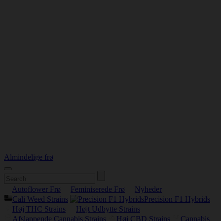
Almindelige frø
Autoflower Frø
Feminiserede Frø
Nyheder
Cali Weed Strains
Precision F1 Hybrids
Høj THC Strains
Højt Udbytte Strains
Afslappende Cannabis Strains
Høj CBD Strains
Cannabis