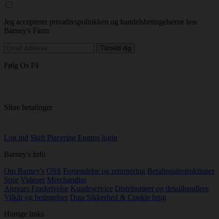
Jeg accepterer privatlivspolitikken og handelsbetingelserne hos
Barney's Farm
Følg Os På
Sikre betalinger
Log ind
Skift Placering
Engros login
Barney's Info
Om Barney's
OSS
Forsendelse og returnering
Betalingsinstruktioner
Spor
Videoer
Merchandise
Ansvars Fraskrivelse
Kundeservice
Distributører og detailhandlere
Vilkår og betingelser
Data Sikkerhed & Cookie brug
Hurtige links