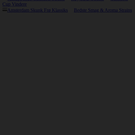
Cup Vindere
Amsterdam Skunk Frø Klassiks
Bedste Smag & Aroma Strains