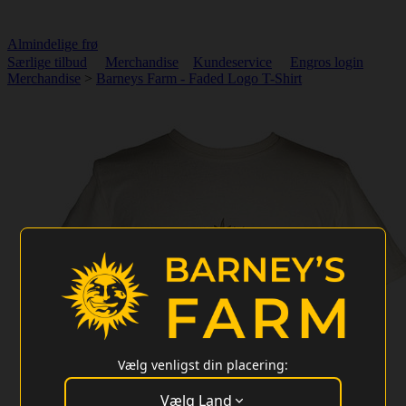
Almindelige frø
Særlige tilbud
Merchandise
Kundeservice
Engros login
Merchandise
>
Barneys Farm - Faded Logo T-Shirt
Vælg venligst din placering:
Vælg Land