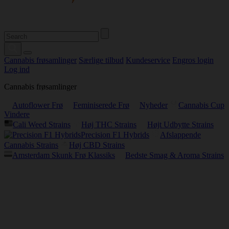
Cannabis frøsamlinger
Særlige tilbud
Kundeservice
Engros login
Log ind
Cannabis frøsamlinger
Autoflower Frø
Feminiserede Frø
Nyheder
Cannabis Cup
Vindere
Cali Weed Strains
Høj THC Strains
Højt Udbytte Strains
Precision F1 Hybrids
Afslappende
Cannabis Strains
Høj CBD Strains
Amsterdam Skunk Frø Klassiks
Bedste Smag & Aroma Strains