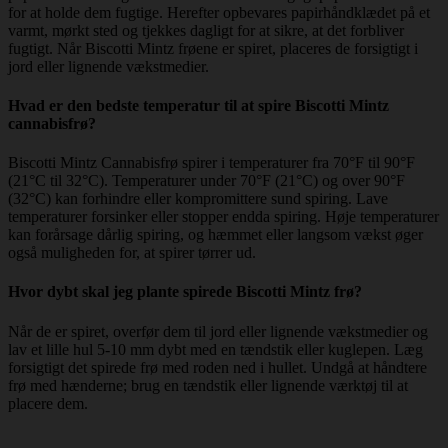
for at holde dem fugtige. Herefter opbevares papirhåndklædet på et
varmt, mørkt sted og tjekkes dagligt for at sikre, at det forbliver
fugtigt. Når Biscotti Mintz frøene er spiret, placeres de forsigtigt i
jord eller lignende vækstmedier.
Hvad er den bedste temperatur til at spire Biscotti Mintz
cannabisfrø?
Biscotti Mintz Cannabisfrø spirer i temperaturer fra 70°F til 90°F
(21°C til 32°C). Temperaturer under 70°F (21°C) og over 90°F
(32°C) kan forhindre eller kompromittere sund spiring. Lave
temperaturer forsinker eller stopper endda spiring. Høje temperaturer
kan forårsage dårlig spiring, og hæmmet eller langsom vækst øger
også muligheden for, at spirer tørrer ud.
Hvor dybt skal jeg plante spirede Biscotti Mintz frø?
Når de er spiret, overfør dem til jord eller lignende vækstmedier og
lav et lille hul 5-10 mm dybt med en tændstik eller kuglepen. Læg
forsigtigt det spirede frø med roden ned i hullet. Undgå at håndtere
frø med hænderne; brug en tændstik eller lignende værktøj til at
placere dem.