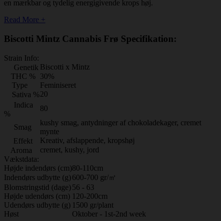
en mærkbar og tydelig energigivende krops høj.
Read More +
Biscotti Mintz Cannabis Frø Specifikation:
Strain Info:
Biscotti x Mintz
Genetik
THC %
30%
Type
Feminiseret
20
Sativa %
Indica
80
%
kushy smag, antydninger af chokoladekager, cremet
Smag
mynte
Kreativ, afslappende, kropshøj
Effekt
cremet, kushy, jord
Aroma
Vækstdata:
Højde indendørs (cm)
80-110cm
Indendørs udbytte (g)
600-700 gr/㎡
Blomstringstid (dage)
56 - 63
Højde udendørs (cm)
120-200cm
Udendørs udbytte (g)
1500 gr/plant
Høst
Oktober - 1st-2nd week