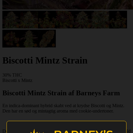
Biscotti Mintz Strain
30% THC
Biscotti x Mintz
Biscotti Mintz Strain af Barneys Farm
En indica-dominant hybrid skabt ved at krydse Biscotti og Mintz.
Den har en sød og mintagtig aroma med cookie-undertoner.
Denne sort tilbyder beroligende og euforiske virkninger med en mild