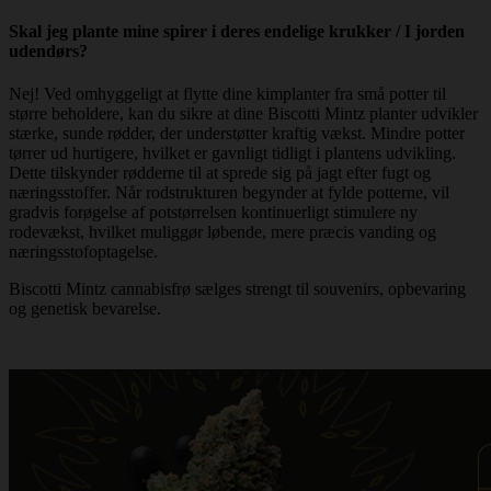
Skal jeg plante mine spirer i deres endelige krukker / I jorden
udendørs?
Nej! Ved omhyggeligt at flytte dine kimplanter fra små potter til
større beholdere, kan du sikre at dine Biscotti Mintz planter udvikler
stærke, sunde rødder, der understøtter kraftig vækst. Mindre potter
tørrer ud hurtigere, hvilket er gavnligt tidligt i plantens udvikling.
Dette tilskynder rødderne til at sprede sig på jagt efter fugt og
næringsstoffer. Når rodstrukturen begynder at fylde potterne, vil
gradvis forøgelse af potstørrelsen kontinuerligt stimulere ny
rodevækst, hvilket muliggør løbende, mere præcis vanding og
næringsstofoptagelse.
Biscotti Mintz cannabisfrø sælges strengt til souvenirs, opbevaring
og genetisk bevarelse.