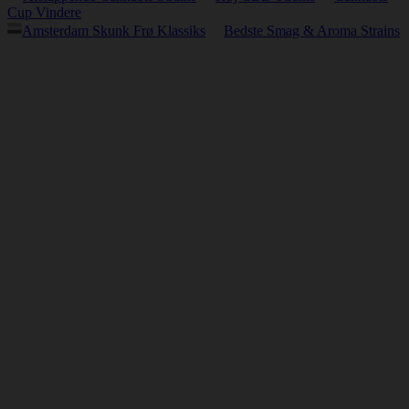
Cup Vindere
Amsterdam Skunk Frø Klassiks
Bedste Smag & Aroma Strains