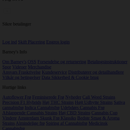
Sikre betalinger
Log ind
Skift Placering
Engros login
Barney's Info
Om Barney's
OSS
Forsendelse og returnering
Betalingsinstruktioner
Spor
Videoer
Merchandise
Ansvars Fraskrivelse
Kundeservice
Distributører og detailhandlere
Vilkår og betingelser
Data Sikkerhed & Cookie brug
Hurtige links
Autoflower Frø
Feminiserede Frø
Nyheder
Cali Weed Strains
Precision F1 Hybrids
Høj THC Strains
Højt Udbytte Strains
Sativa
cannabisfrø
Indica Cannabisfrø
Udebdørs Cannabis Frø
Afslappende Cannabis Strains
Høj CBD Strains
Cannabis Cup
Vindere
Amsterdam Skunk Frø Klassiks
Bedste Smag & Aroma
Strains
Almindelige frø
Spiring af Cannabisfrø
Medicinsk
Cannabisfrø