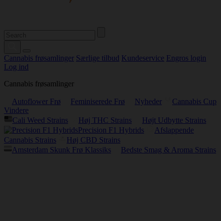
Cannabis frøsamlinger
Særlige tilbud
Kundeservice
Engros login
Log ind
Cannabis frøsamlinger
Autoflower Frø
Feminiserede Frø
Nyheder
Cannabis Cup
Vindere
Cali Weed Strains
Høj THC Strains
Højt Udbytte Strains
Precision F1 Hybrids
Afslappende
Cannabis Strains
Høj CBD Strains
Amsterdam Skunk Frø Klassiks
Bedste Smag & Aroma Strains