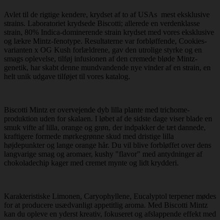
Avlet til de rigtige kendere, krydset af to af USAs mest eksklusive
strains. Laboratoriet krydsede Biscotti; allerede en verdenklasse
strain, 80% Indica-dominerende strain krydset med vores eksklusive
og lækre Mintz-fenotype. Resultaterne var forbløffende, Cookies-
varianten x OG Kush forlældrene, gav den utrolige styrke og en
smags oplevelse, tilføj infusionen af ​​den cremede bløde Mintz-
genetik, har skabt denne mundvandende nye vinder af en strain, en
helt unik udgave tilføjet til vores katalog.
Biscotti Mintz er overvejende dyb lilla plante med trichome-
produktion uden for skalaen. I løbet af de sidste dage viser blade en
smuk vifte af lilla, orange og grøn, der indpakker de tæt dannede,
kraftigere formede mørkegrønne skud med dristige lilla
højdepunkter og lange orange hår. Du vil blive forbløffet over dens
langvarige smag og aromaer, kushy "flavor" med antydninger af
chokoladechip kager med cremet mynte og lidt krydderi.
Karakteristiske Limonen, Caryophyllene, Eucalyptol terpener mødes
for at producere usædvanligt appetitlig aroma. Med Biscotti Mintz
kan du opleve en yderst kreativ, fokuseret og afslappende effekt med