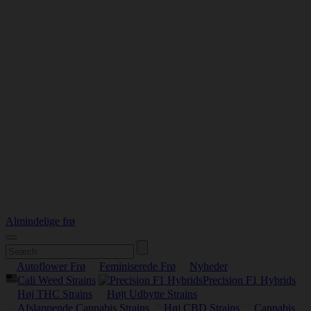
Almindelige frø
Autoflower Frø
Feminiserede Frø
Nyheder
Cali Weed Strains
Precision F1 Hybrids
Høj THC Strains
Højt Udbytte Strains
Afslappende Cannabis Strains
Høj CBD Strains
Cannabis