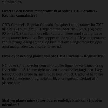
vækstmedier.
Hvad er den bedste temperatur til at spire CBD Caramel -
Regular cannabisfrø?
CBD Caramel - Regular Cannabisfrø spirer i temperaturer fra 70°F
til 90°F (21°C til 32°C). Temperaturer under 70°F (21°C) og over
90°F (32°C) kan forhindre eller kompromittere sund spiring. Lave
temperaturer forsinker eller stopper endda spiring. Høje temperaturer
kan forårsage dårlig spiring, og hæmmet eller langsom vækst øger
også muligheden for, at spirer tørrer ud.
Hvor dybt skal jeg plante spirede CBD Caramel - Regular frø?
Når de er spiret, overfør dem til jord eller lignende vækstmedier og
lav et lille hul 5-10 mm dybt med en tændstik eller kuglepen. Læg
forsigtigt det spirede frø med roden ned i hullet. Undgå at håndtere
frø med hænderne; brug en tændstik eller lignende værktøj til at
placere dem.
Skal jeg plante mine spirer i deres endelige krukker / I jorden
udendørs?