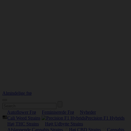
Almindelige frø
Autoflower Frø
Feminiserede Frø
Nyheder
Cali Weed Strains
Precision F1 Hybrids
Høj THC Strains
Højt Udbytte Strains
Afslappende Cannabis Strains
Høj CBD Strains
Cannabis