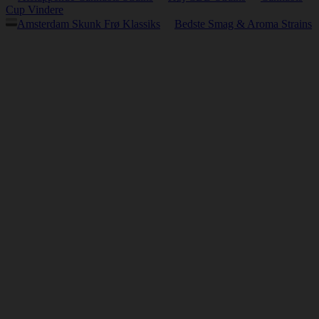
Cup Vindere
Amsterdam Skunk Frø Klassiks
Bedste Smag & Aroma Strains