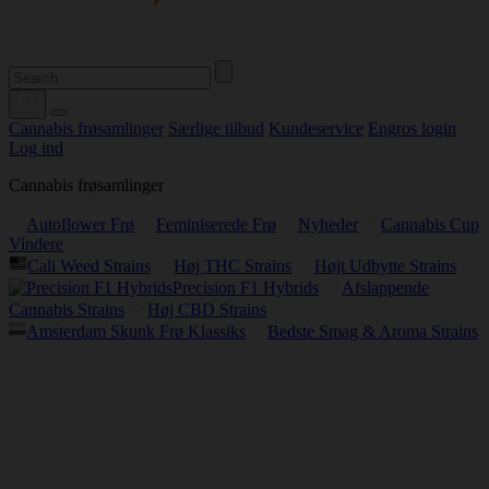
Cannabis frøsamlinger
Særlige tilbud
Kundeservice
Engros login
Log ind
Cannabis frøsamlinger
Autoflower Frø
Feminiserede Frø
Nyheder
Cannabis Cup
Vindere
Cali Weed Strains
Høj THC Strains
Højt Udbytte Strains
Precision F1 Hybrids
Afslappende
Cannabis Strains
Høj CBD Strains
Amsterdam Skunk Frø Klassiks
Bedste Smag & Aroma Strains