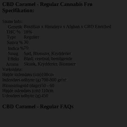
CBD Caramel - Regular Cannabis Frø
Specifikation:
Strain Info:
Brazilian x Himalaya x Afghan x CBD Enriched
Genetik
THC %
18%
Type
Regulær
30
Sativa %
70
Indica %
Smag
Sød, Blomster, Krydderier
Blød, cerebral, beroligende
Effekt
Skunk, Krydderier, Blomster
Aroma
Vækstdata:
Højde indendørs (cm)
100cm
Indendørs udbytte (g)
700-800 gr/㎡
Blomstringstid (dage)
50 - 60
Højde udendørs (cm)
110cm
Udendørs udbytte (g)
450
CBD Caramel - Regular FAQs