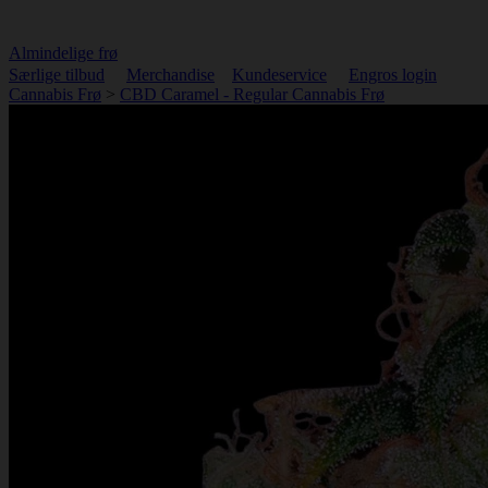
Almindelige frø
Særlige tilbud
Merchandise
Kundeservice
Engros login
Cannabis Frø
>
CBD Caramel - Regular Cannabis Frø