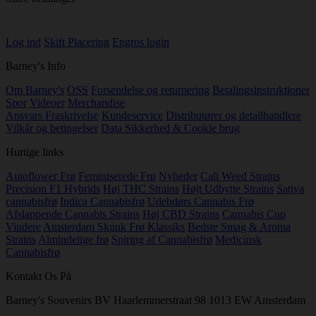
Log ind
Skift Placering
Engros login
Barney's Info
Om Barney's
OSS
Forsendelse og returnering
Betalingsinstruktioner
Spor
Videoer
Merchandise
Ansvars Fraskrivelse
Kundeservice
Distributører og detailhandlere
Vilkår og betingelser
Data Sikkerhed & Cookie brug
Hurtige links
Autoflower Frø
Feminiserede Frø
Nyheder
Cali Weed Strains
Precision F1 Hybrids
Høj THC Strains
Højt Udbytte Strains
Sativa
cannabisfrø
Indica Cannabisfrø
Udebdørs Cannabis Frø
Afslappende Cannabis Strains
Høj CBD Strains
Cannabis Cup
Vindere
Amsterdam Skunk Frø Klassiks
Bedste Smag & Aroma
Strains
Almindelige frø
Spiring af Cannabisfrø
Medicinsk
Cannabisfrø
Kontakt Os På
Barney's Souvenirs BV Haarlemmerstraat 98 1013 EW Amsterdam