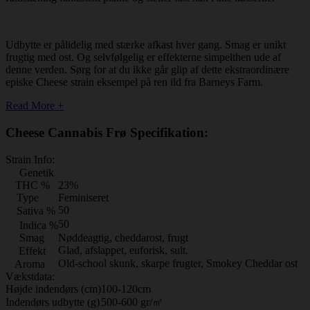
Udbytte er pålidelig med stærke afkast hver gang. Smag er unikt
frugtig med ost. Og selvfølgelig er effekterne simpelthen ude af
denne verden. Sørg for at du ikke går glip af dette ekstraordinære
episke Cheese strain eksempel på ren ild fra Barneys Farm.
Read More +
Cheese Cannabis Frø Specifikation:
Strain Info:
Genetik
THC %
23%
Type
Feminiseret
50
Sativa %
50
Indica %
Smag
Nøddeagtig, cheddarost, frugt
Glad, afslappet, euforisk, sult.
Effekt
Old-school skunk, skarpe frugter, Smokey Cheddar ost
Aroma
Vækstdata:
Højde indendørs (cm)
100-120cm
Indendørs udbytte (g)
500-600 gr/㎡