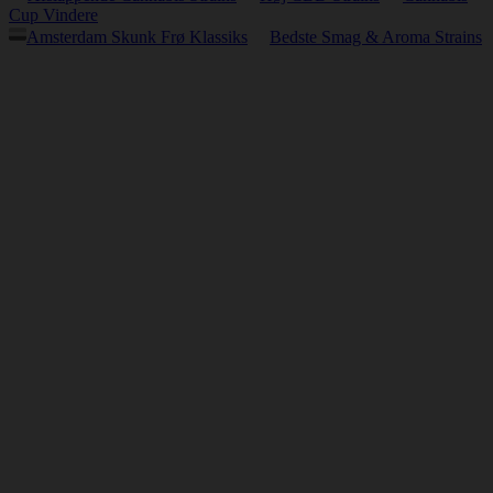
Cup Vindere
Amsterdam Skunk Frø Klassiks
Bedste Smag & Aroma Strains