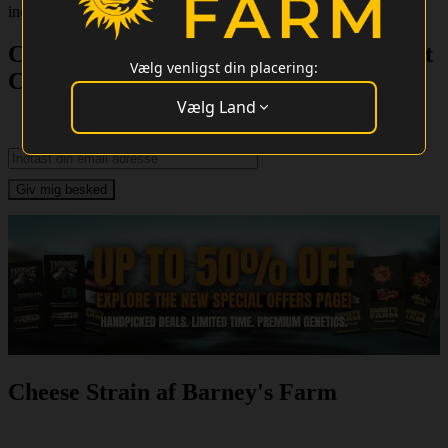
indendørs og kan producere op til 600g/m².
Cheese Cannabis Frø - Type: Feminiseret
Vælg venligst din placering:
Cannabissort
Vælg Land
Undskyld, dette frø er i øjeblikket ikke tilgængeligt til køb.
Cheese Strain af Barney's Farm