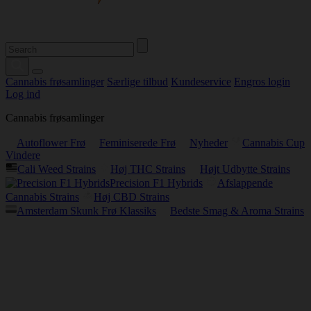
Cannabis frøsamlinger
Særlige tilbud
Kundeservice
Engros login
Log ind
Cannabis frøsamlinger
Autoflower Frø
Feminiserede Frø
Nyheder
Cannabis Cup
Vindere
Cali Weed Strains
Høj THC Strains
Højt Udbytte Strains
Precision F1 Hybrids
Afslappende
Cannabis Strains
Høj CBD Strains
Amsterdam Skunk Frø Klassiks
Bedste Smag & Aroma Strains