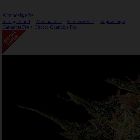
Almindelige frø
Særlige tilbud
Merchandise
Kundeservice
Engros login
Cannabis Frø
>
Cheese Cannabis Frø