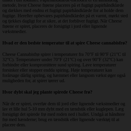
metode, hvor Cheese frøene placeres på et fugtigt papirhåndklæde
og dækkes med endnu et fugtigt papirhåndklæde for at holde dem
fugtige. Herefter opbevares papirhåndklædet på et varmt, mørkt sted
og tjekkes dagligt for at sikre, at det forbliver fugtigt. Når Cheese
frøene er spiret, placeres de forsigtigt i jord eller lignende
vækstmedier.
Hvad er den bedste temperatur til at spire Cheese cannabisfrø?
Cheese Cannabisfrø spirer i temperaturer fra 70°F til 90°F (21°C til
32°C). Temperaturer under 70°F (21°C) og over 90°F (32°C) kan
forhindre eller kompromittere sund spiring. Lave temperaturer
forsinker eller stopper endda spiring. Høje temperaturer kan
forårsage dårlig spiring, og hæmmet eller langsom vækst øger også
muligheden for, at spirer tørrer ud.
Hvor dybt skal jeg plante spirede Cheese frø?
Når de er spiret, overfør dem til jord eller lignende vækstmedier og
lav et lille hul 5-10 mm dybt med en tændstik eller kuglepen. Læg
forsigtigt det spirede frø med roden ned i hullet. Undgå at håndtere
frø med hænderne; brug en tændstik eller lignende værktøj til at
placere dem.