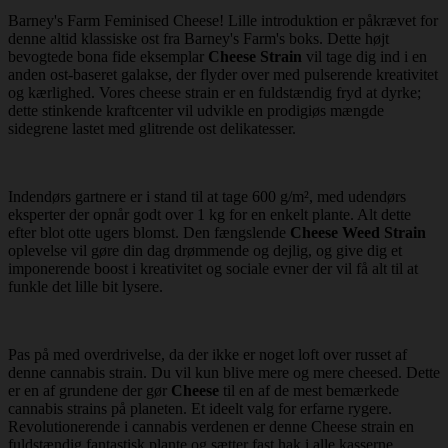
Barney's Farm Feminised Cheese! Lille introduktion er påkrævet for
denne altid klassiske ost fra Barney's Farm's boks. Dette højt
bevogtede bona fide eksemplar
Cheese Strain
vil tage dig ind i en
anden ost-baseret galakse, der flyder over med pulserende kreativitet
og kærlighed. Vores cheese strain er en fuldstændig fryd at dyrke;
dette stinkende kraftcenter vil udvikle en prodigiøs mængde
sidegrene lastet med glitrende ost delikatesser.
Indendørs gartnere er i stand til at tage 600 g/m², med udendørs
eksperter der opnår godt over 1 kg for en enkelt plante. Alt dette
efter blot otte ugers blomst. Den fængslende
Cheese Weed Strain
oplevelse vil gøre din dag drømmende og dejlig, og give dig et
imponerende boost i kreativitet og sociale evner der vil få alt til at
funkle det lille bit lysere.
Pas på med overdrivelse, da der ikke er noget loft over russet af
denne cannabis strain. Du vil kun blive mere og mere cheesed. Dette
er en af grundene der gør
Cheese
til en af de mest bemærkede
cannabis strains på planeten. Et ideelt valg for erfarne rygere.
Revolutionerende i cannabis verdenen er denne Cheese strain en
fuldstændig fantastisk plante og sætter fast hak i alle kasserne.