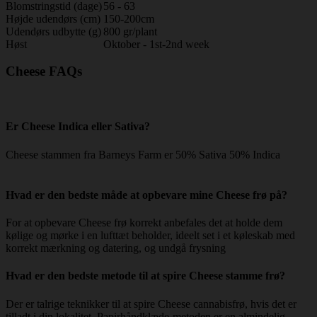
Blomstringstid (dage)
56 - 63
Højde udendørs (cm)
150-200cm
Udendørs udbytte (g)
800 gr/plant
Høst
Oktober - 1st-2nd week
Cheese FAQs
Er Cheese Indica eller Sativa?
Cheese stammen fra Barneys Farm er 50% Sativa 50% Indica
Hvad er den bedste måde at opbevare mine Cheese frø på?
For at opbevare Cheese frø korrekt anbefales det at holde dem
kølige og mørke i en lufttæt beholder, ideelt set i et køleskab med
korrekt mærkning og datering, og undgå frysning
Hvad er den bedste metode til at spire Cheese stamme frø?
Der er talrige teknikker til at spire Cheese cannabisfrø, hvis det er
tilladt i din lokalitet. Papirhåndklæde-metoden er en almindelig