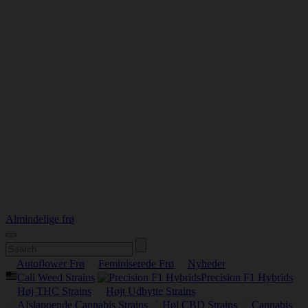
Almindelige frø
Autoflower Frø
Feminiserede Frø
Nyheder
Cali Weed Strains
Precision F1 Hybrids
Høj THC Strains
Højt Udbytte Strains
Afslappende Cannabis Strains
Høj CBD Strains
Cannabis