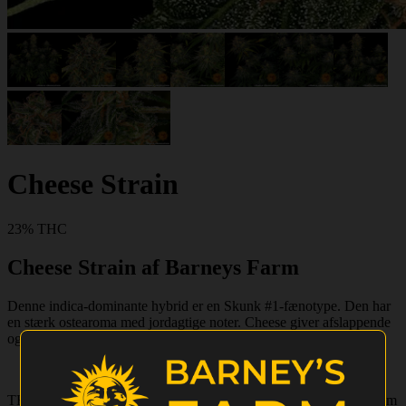
Cheese Strain
23% THC
Cheese Strain af Barneys Farm
Denne indica-dominante hybrid er en Skunk #1-fænotype. Den har
en stærk ostearoma med jordagtige noter. Cheese giver afslappende
og opløftende virkninger med en mild eufori.
THC-indholdet ligger på over 23%. Planterne vokser til 100-120 cm