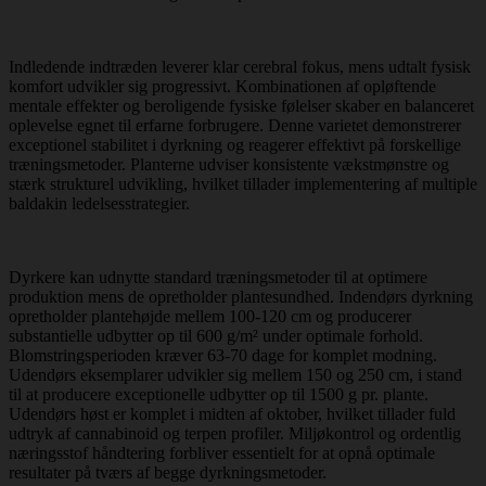
Indledende indtræden leverer klar cerebral fokus, mens udtalt fysisk
komfort udvikler sig progressivt. Kombinationen af opløftende
mentale effekter og beroligende fysiske følelser skaber en balanceret
oplevelse egnet til erfarne forbrugere. Denne varietet demonstrerer
exceptionel stabilitet i dyrkning og reagerer effektivt på forskellige
træningsmetoder. Planterne udviser konsistente vækstmønstre og
stærk strukturel udvikling, hvilket tillader implementering af multiple
baldakin ledelsesstrategier.
Dyrkere kan udnytte standard træningsmetoder til at optimere
produktion mens de opretholder plantesundhed. Indendørs dyrkning
opretholder plantehøjde mellem 100-120 cm og producerer
substantielle udbytter op til 600 g/m² under optimale forhold.
Blomstringsperioden kræver 63-70 dage for komplet modning.
Udendørs eksemplarer udvikler sig mellem 150 og 250 cm, i stand
til at producere exceptionelle udbytter op til 1500 g pr. plante.
Udendørs høst er komplet i midten af oktober, hvilket tillader fuld
udtryk af cannabinoid og terpen profiler. Miljøkontrol og ordentlig
næringsstof håndtering forbliver essentielt for at opnå optimale
resultater på tværs af begge dyrkningsmetoder.