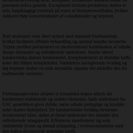
premium indica genetik. Exceptionel trichom produktion skaber et
tykt, harpiksagtigt overtræk på tværs af blomsteroverfladen, hvilket
indikerer høje koncentrationer af cannabinoider og terpener.
Bud strukturen viser ideel tæthed med minimalt bladmateriale,
hvilket faciliterer effektiv behandling og optimal harpiks bevarelse.
Terpen profilen præsenterer en ukonventionel kombination af udtalte
skarpe elementer og sofistikerede undertoner. Stærke diesel
karakteristika danner fundamentet, komplementeret af distinkte kaffe
noter der tilføjer kompleksitet. Varietetens navngivende hvidløg og
løg terpener skaber en unik aromatisk signatur der adskiller den fra
traditionelle varieteter.
Forbrugsoplevelsen afslører et komplekst terpen udtryk der
kombinerer traditionelle og unikke elementer. Søde undertoner fra
GSC genetikken giver dybde, mens udtalte jordagtige og krydder
noter skaber distinkthed. De karakteristiske hvidløg elementer
fremkommer klart, støttet af diesel undertoner der afslutter den
sofistikerede smagsprofil. Effekterne manifesterer sig som
omfattende fysisk og mental afslapning, i overensstemmelse med
den indica-dominerede genetiske profil.