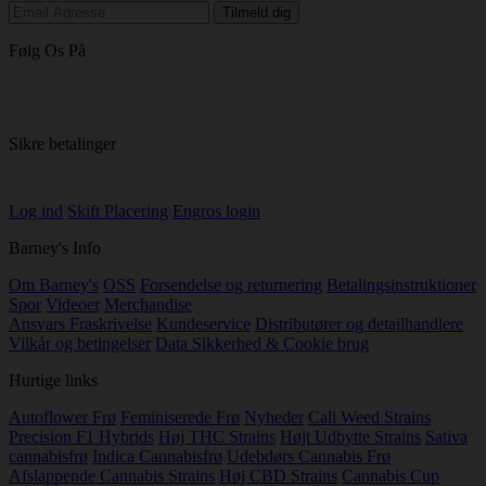
Følg Os På
Sikre betalinger
Log ind
Skift Placering
Engros login
Barney's Info
Om Barney's
OSS
Forsendelse og returnering
Betalingsinstruktioner
Spor
Videoer
Merchandise
Ansvars Fraskrivelse
Kundeservice
Distributører og detailhandlere
Vilkår og betingelser
Data Sikkerhed & Cookie brug
Hurtige links
Autoflower Frø
Feminiserede Frø
Nyheder
Cali Weed Strains
Precision F1 Hybrids
Høj THC Strains
Højt Udbytte Strains
Sativa
cannabisfrø
Indica Cannabisfrø
Udebdørs Cannabis Frø
Afslappende Cannabis Strains
Høj CBD Strains
Cannabis Cup