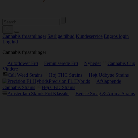
Cannabis frøsamlinger
Særlige tilbud
Kundeservice
Engros login
Log ind
Cannabis frøsamlinger
Autoflower Frø
Feminiserede Frø
Nyheder
Cannabis Cup
Vindere
Cali Weed Strains
Høj THC Strains
Højt Udbytte Strains
Precision F1 Hybrids
Afslappende
Cannabis Strains
Høj CBD Strains
Amsterdam Skunk Frø Klassiks
Bedste Smag & Aroma Strains