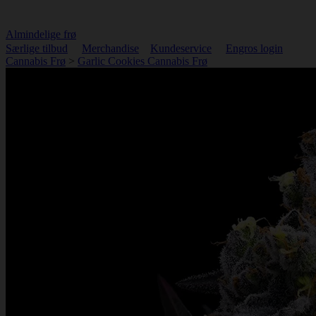
Almindelige frø
Særlige tilbud
Merchandise
Kundeservice
Engros login
Cannabis Frø
>
Garlic Cookies Cannabis Frø