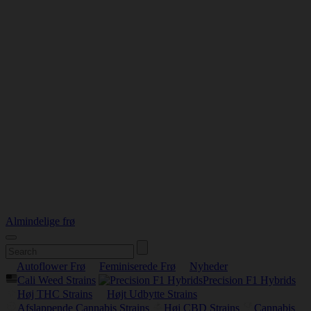
Almindelige frø
Autoflower Frø
Feminiserede Frø
Nyheder
Cali Weed Strains
Precision F1 Hybrids
Høj THC Strains
Højt Udbytte Strains
Afslappende Cannabis Strains
Høj CBD Strains
Cannabis