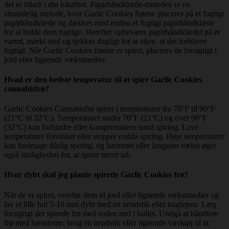
det er tilladt i din lokalitet. Papirhåndklæde-metoden er en
almindelig metode, hvor Garlic Cookies frøene placeres på et fugtigt
papirhåndklæde og dækkes med endnu et fugtigt papirhåndklæde
for at holde dem fugtige. Herefter opbevares papirhåndklædet på et
varmt, mørkt sted og tjekkes dagligt for at sikre, at det forbliver
fugtigt. Når Garlic Cookies frøene er spiret, placeres de forsigtigt i
jord eller lignende vækstmedier.
Hvad er den bedste temperatur til at spire Garlic Cookies
cannabisfrø?
Garlic Cookies Cannabisfrø spirer i temperaturer fra 70°F til 90°F
(21°C til 32°C). Temperaturer under 70°F (21°C) og over 90°F
(32°C) kan forhindre eller kompromittere sund spiring. Lave
temperaturer forsinker eller stopper endda spiring. Høje temperaturer
kan forårsage dårlig spiring, og hæmmet eller langsom vækst øger
også muligheden for, at spirer tørrer ud.
Hvor dybt skal jeg plante spirede Garlic Cookies frø?
Når de er spiret, overfør dem til jord eller lignende vækstmedier og
lav et lille hul 5-10 mm dybt med en tændstik eller kuglepen. Læg
forsigtigt det spirede frø med roden ned i hullet. Undgå at håndtere
frø med hænderne; brug en tændstik eller lignende værktøj til at