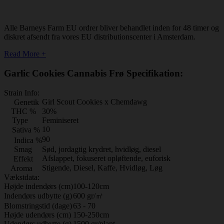
Alle Barneys Farm EU ordrer bliver behandlet inden for 48 timer og
diskret afsendt fra vores EU distributionscenter i Amsterdam.
Read More +
Garlic Cookies Cannabis Frø Specifikation:
Strain Info:
Girl Scout Cookies x Chemdawg
Genetik
THC %
30%
Type
Feminiseret
10
Sativa %
90
Indica %
Smag
Sød, jordagtig krydret, hvidløg, diesel
Afslappet, fokuseret opløftende, euforisk
Effekt
Stigende, Diesel, Kaffe, Hvidløg, Løg
Aroma
Vækstdata:
Højde indendørs (cm)
100-120cm
Indendørs udbytte (g)
600 gr/㎡
Blomstringstid (dage)
63 - 70
Højde udendørs (cm)
150-250cm
Udendørs udbytte (g)
1500 gr/plant