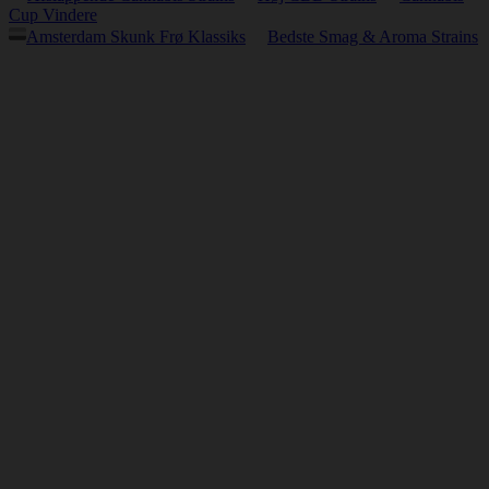
Cup Vindere
Amsterdam Skunk Frø Klassiks
Bedste Smag & Aroma Strains