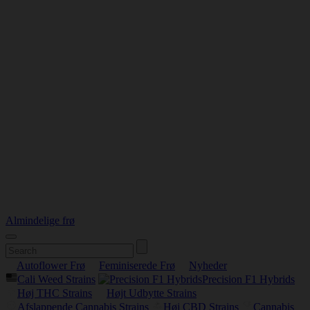
Almindelige frø
Autoflower Frø
Feminiserede Frø
Nyheder
Cali Weed Strains
Precision F1 Hybrids
Høj THC Strains
Højt Udbytte Strains
Afslappende Cannabis Strains
Høj CBD Strains
Cannabis