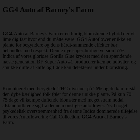
GG4 Auto af Barney's Farm
GG4
Auto af Barney's Farm er en hurtig blomstrende hybrid der vil
lime dig fast hvor end du måtte være. GG4 Autoflower er ikke en
plante for begyndere og dens hårdt-rammende effekter bør
behandles med respekt. Denne nye super-hurtige version 55%
Indica af vores gloriøse Gorilla Glue krydset med den spændende
næste generation BF Super Auto #1 producerer kæmpe udbytter, og
smukke dufte af kaffe og fløde kan detekteres under blomstring.
Kombineret med berygtede THC niveauer på 26% og du kan forstå
den dybe kærlighed folk føler for denne unikke plante. På kun 70-
75 dage vil kæmpe duftende blomster med meget stram nodal
afstand udbrede sig fra denne monstrøse autoflower. Nyd noget
psykedelisk overstrømmenhed fra denne Indica dominerede tilføjelse
til vores Autoflowering Cali Collection,
GG4 Auto
af Barney's
Farm.