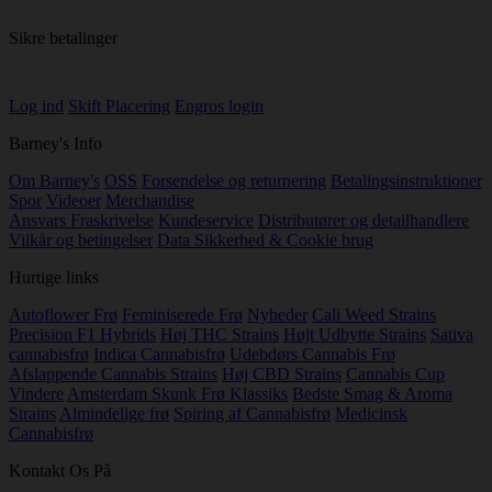
Sikre betalinger
Log ind
Skift Placering
Engros login
Barney's Info
Om Barney's
OSS
Forsendelse og returnering
Betalingsinstruktioner
Spor
Videoer
Merchandise
Ansvars Fraskrivelse
Kundeservice
Distributører og detailhandlere
Vilkår og betingelser
Data Sikkerhed & Cookie brug
Hurtige links
Autoflower Frø
Feminiserede Frø
Nyheder
Cali Weed Strains
Precision F1 Hybrids
Høj THC Strains
Højt Udbytte Strains
Sativa
cannabisfrø
Indica Cannabisfrø
Udebdørs Cannabis Frø
Afslappende Cannabis Strains
Høj CBD Strains
Cannabis Cup
Vindere
Amsterdam Skunk Frø Klassiks
Bedste Smag & Aroma
Strains
Almindelige frø
Spiring af Cannabisfrø
Medicinsk
Cannabisfrø
Kontakt Os På