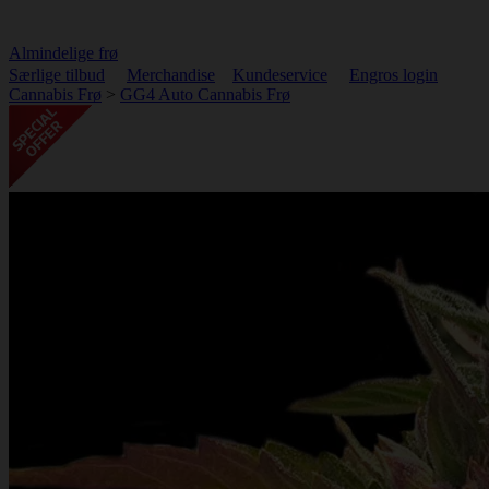
Almindelige frø
Særlige tilbud
Merchandise
Kundeservice
Engros login
Cannabis Frø
>
GG4 Auto Cannabis Frø