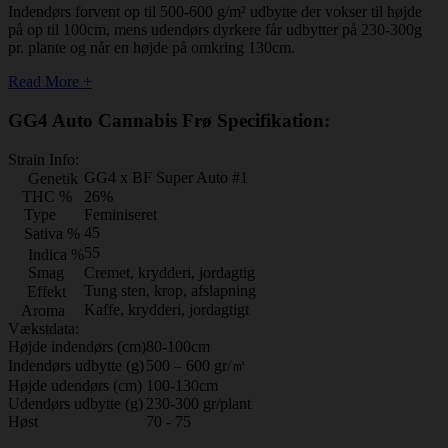
Indendørs forvent op til 500-600 g/m² udbytte der vokser til højde
på op til 100cm, mens udendørs dyrkere får udbytter på 230-300g
pr. plante og når en højde på omkring 130cm.
Read More +
GG4 Auto Cannabis Frø Specifikation:
Strain Info:
GG4 x BF Super Auto #1
Genetik
THC %
26%
Type
Feminiseret
45
Sativa %
55
Indica %
Smag
Cremet, krydderi, jordagtig
Tung sten, krop, afslapning
Effekt
Kaffe, krydderi, jordagtigt
Aroma
Vækstdata:
Højde indendørs (cm)
80-100cm
Indendørs udbytte (g)
500 – 600 gr/㎡
Højde udendørs (cm)
100-130cm
Udendørs udbytte (g)
230-300 gr/plant
Høst
70 - 75