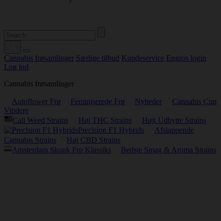
Cannabis frøsamlinger
Særlige tilbud
Kundeservice
Engros login
Log ind
Cannabis frøsamlinger
Autoflower Frø
Feminiserede Frø
Nyheder
Cannabis Cup
Vindere
Cali Weed Strains
Høj THC Strains
Højt Udbytte Strains
Precision F1 Hybrids
Afslappende
Cannabis Strains
Høj CBD Strains
Amsterdam Skunk Frø Klassiks
Bedste Smag & Aroma Strains