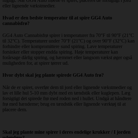
fugtigt. Når GG4 Auto frøene er spiret, placeres de forsigtigt i jord
eller lignende vækstmedier.
Hvad er den bedste temperatur til at spire GG4 Auto
cannabisfrø?
GG4 Auto Cannabisfrø spirer i temperaturer fra 70°F til 90°F (21°C
til 32°C). Temperaturer under 70°F (21°C) og over 90°F (32°C) kan
forhindre eller kompromittere sund spiring. Lave temperaturer
forsinker eller stopper endda spiring. Høje temperaturer kan
forårsage dårlig spiring, og hæmmet eller langsom vækst øger også
muligheden for, at spirer tørrer ud.
Hvor dybt skal jeg plante spirede GG4 Auto frø?
Når de er spiret, overfør dem til jord eller lignende vækstmedier og
lav et lille hul 5-10 mm dybt med en tændstik eller kuglepen. Læg
forsigtigt det spirede frø med roden ned i hullet. Undgå at håndtere
frø med hænderne; brug en tændstik eller lignende værktøj til at
placere dem.
Skal jeg plante mine spirer i deres endelige krukker / I jorden
udendørs?