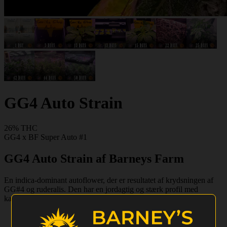
GG4 Auto Strain
26% THC
GG4 x BF Super Auto #1
GG4 Auto Strain af Barneys Farm
En indica-dominant autoflower, der er resultatet af krydsningen af
GG#4 og ruderalis. Den har en jordagtig og stærk profil med
kaffenoter.