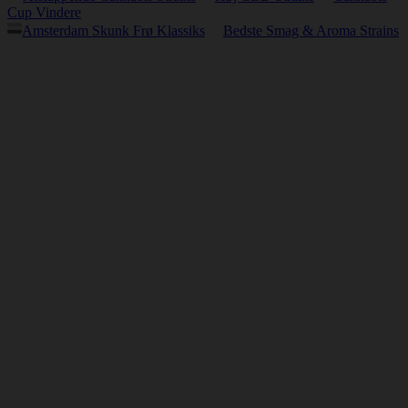
Cup Vindere
Amsterdam Skunk Frø Klassiks
Bedste Smag & Aroma Strains