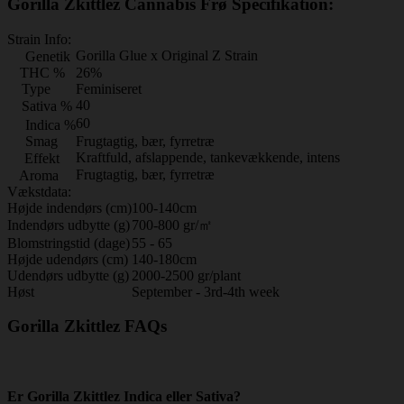
Gorilla Zkittlez Cannabis Frø Specifikation:
Strain Info:
Gorilla Glue x Original Z Strain
Genetik
THC %
26%
Type
Feminiseret
40
Sativa %
60
Indica %
Smag
Frugtagtig, bær, fyrretræ
Kraftfuld, afslappende, tankevækkende, intens
Effekt
Frugtagtig, bær, fyrretræ
Aroma
Vækstdata:
Højde indendørs (cm)
100-140cm
Indendørs udbytte (g)
700-800 gr/㎡
Blomstringstid (dage)
55 - 65
Højde udendørs (cm)
140-180cm
Udendørs udbytte (g)
2000-2500 gr/plant
Høst
September - 3rd-4th week
Gorilla Zkittlez FAQs
Er Gorilla Zkittlez Indica eller Sativa?