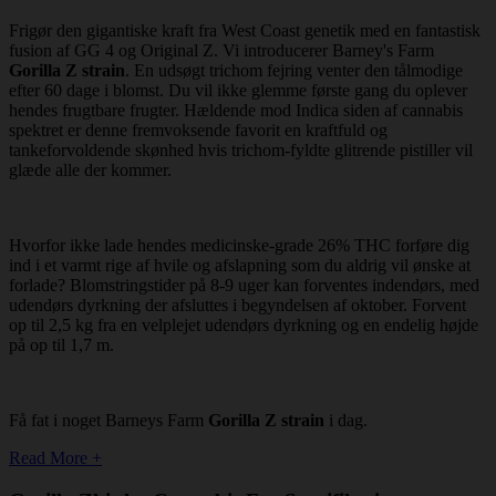
Frigør den gigantiske kraft fra West Coast genetik med en fantastisk
fusion af GG 4 og Original Z. Vi introducerer Barney's Farm
Gorilla Z strain
. En udsøgt trichom fejring venter den tålmodige
efter 60 dage i blomst. Du vil ikke glemme første gang du oplever
hendes frugtbare frugter. Hældende mod Indica siden af cannabis
spektret er denne fremvoksende favorit en kraftfuld og
tankeforvoldende skønhed hvis trichom-fyldte glitrende pistiller vil
glæde alle der kommer.
Hvorfor ikke lade hendes medicinske-grade 26% THC forføre dig
ind i et varmt rige af hvile og afslapning som du aldrig vil ønske at
forlade? Blomstringstider på 8-9 uger kan forventes indendørs, med
udendørs dyrkning der afsluttes i begyndelsen af oktober. Forvent
op til 2,5 kg fra en velplejet udendørs dyrkning og en endelig højde
på op til 1,7 m.
Få fat i noget Barneys Farm
Gorilla Z strain
i dag.
Read More +