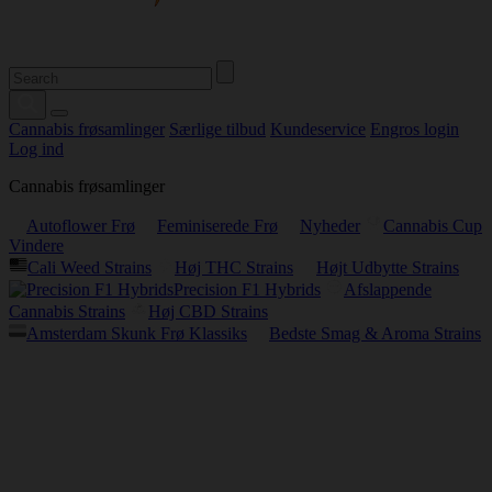
Cannabis frøsamlinger
Særlige tilbud
Kundeservice
Engros login
Log ind
Cannabis frøsamlinger
Autoflower Frø
Feminiserede Frø
Nyheder
Cannabis Cup
Vindere
Cali Weed Strains
Høj THC Strains
Højt Udbytte Strains
Precision F1 Hybrids
Afslappende
Cannabis Strains
Høj CBD Strains
Amsterdam Skunk Frø Klassiks
Bedste Smag & Aroma Strains