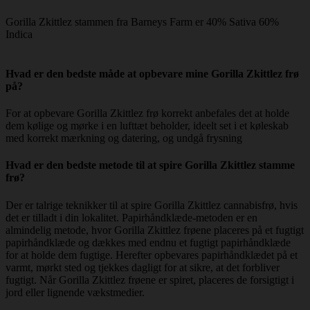
Gorilla Zkittlez stammen fra Barneys Farm er 40% Sativa 60%
Indica
Hvad er den bedste måde at opbevare mine Gorilla Zkittlez frø
på?
For at opbevare Gorilla Zkittlez frø korrekt anbefales det at holde
dem kølige og mørke i en lufttæt beholder, ideelt set i et køleskab
med korrekt mærkning og datering, og undgå frysning
Hvad er den bedste metode til at spire Gorilla Zkittlez stamme
frø?
Der er talrige teknikker til at spire Gorilla Zkittlez cannabisfrø, hvis
det er tilladt i din lokalitet. Papirhåndklæde-metoden er en
almindelig metode, hvor Gorilla Zkittlez frøene placeres på et fugtigt
papirhåndklæde og dækkes med endnu et fugtigt papirhåndklæde
for at holde dem fugtige. Herefter opbevares papirhåndklædet på et
varmt, mørkt sted og tjekkes dagligt for at sikre, at det forbliver
fugtigt. Når Gorilla Zkittlez frøene er spiret, placeres de forsigtigt i
jord eller lignende vækstmedier.