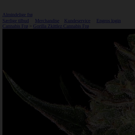
Almindelige frø
Særlige tilbud
Merchandise
Kundeservice
Engros login
Cannabis Frø
>
Gorilla Zkittlez Cannabis Frø