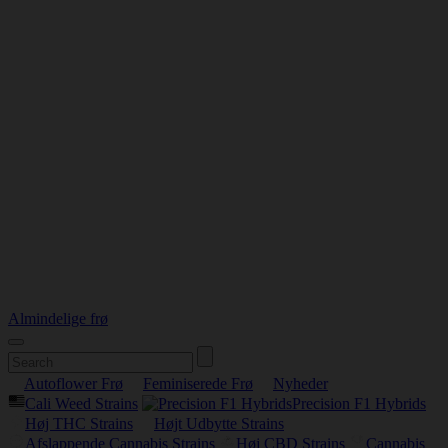
Almindelige frø
Autoflower Frø
Feminiserede Frø
Nyheder
Cali Weed Strains
Precision F1 Hybrids
Høj THC Strains
Højt Udbytte Strains
Afslappende Cannabis Strains
Høj CBD Strains
Cannabis