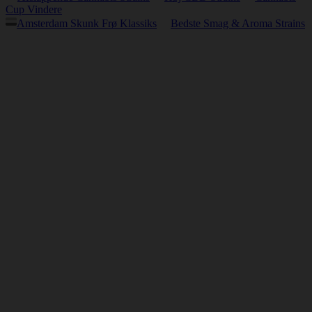
Cup Vindere
Amsterdam Skunk Frø Klassiks
Bedste Smag & Aroma Strains