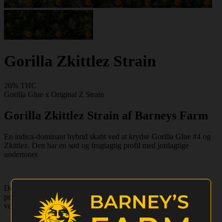
Gorilla Zkittlez Strain
26% THC
Gorilla Glue x Original Z Strain
Gorilla Zkittlez Strain af Barneys Farm
En indica-dominant hybrid skabt ved at krydse Gorilla Glue #4 og
Zkittlez. Den har en sød og frugtagtig profil med jordagtige
undertoner.
Denne sort tilbyder afslappende og euforiske virkninger med en
potent kropshøj. THC-indholdet ligger på over 26%. Planterne
vokser til 100-150 cm indendørs og kan producere op til 800g/m².