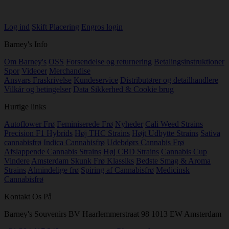
Log ind
Skift Placering
Engros login
Barney's Info
Om Barney's
OSS
Forsendelse og returnering
Betalingsinstruktioner
Spor
Videoer
Merchandise
Ansvars Fraskrivelse
Kundeservice
Distributører og detailhandlere
Vilkår og betingelser
Data Sikkerhed & Cookie brug
Hurtige links
Autoflower Frø
Feminiserede Frø
Nyheder
Cali Weed Strains
Precision F1 Hybrids
Høj THC Strains
Højt Udbytte Strains
Sativa
cannabisfrø
Indica Cannabisfrø
Udebdørs Cannabis Frø
Afslappende Cannabis Strains
Høj CBD Strains
Cannabis Cup
Vindere
Amsterdam Skunk Frø Klassiks
Bedste Smag & Aroma
Strains
Almindelige frø
Spiring af Cannabisfrø
Medicinsk
Cannabisfrø
Kontakt Os På
Barney's Souvenirs BV Haarlemmerstraat 98 1013 EW Amsterdam