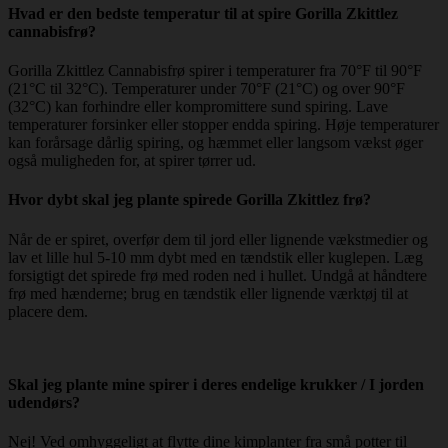
Hvad er den bedste temperatur til at spire Gorilla Zkittlez
cannabisfrø?
Gorilla Zkittlez Cannabisfrø spirer i temperaturer fra 70°F til 90°F
(21°C til 32°C). Temperaturer under 70°F (21°C) og over 90°F
(32°C) kan forhindre eller kompromittere sund spiring. Lave
temperaturer forsinker eller stopper endda spiring. Høje temperaturer
kan forårsage dårlig spiring, og hæmmet eller langsom vækst øger
også muligheden for, at spirer tørrer ud.
Hvor dybt skal jeg plante spirede Gorilla Zkittlez frø?
Når de er spiret, overfør dem til jord eller lignende vækstmedier og
lav et lille hul 5-10 mm dybt med en tændstik eller kuglepen. Læg
forsigtigt det spirede frø med roden ned i hullet. Undgå at håndtere
frø med hænderne; brug en tændstik eller lignende værktøj til at
placere dem.
Skal jeg plante mine spirer i deres endelige krukker / I jorden
udendørs?
Nej! Ved omhyggeligt at flytte dine kimplanter fra små potter til