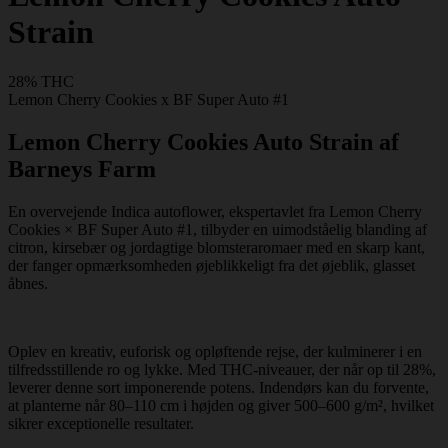
Strain
28% THC
Lemon Cherry Cookies x BF Super Auto #1
Lemon Cherry Cookies Auto Strain af
Barneys Farm
En overvejende Indica autoflower, ekspertavlet fra Lemon Cherry
Cookies × BF Super Auto #1, tilbyder en uimodståelig blanding af
citron, kirsebær og jordagtige blomsteraromaer med en skarp kant,
der fanger opmærksomheden øjeblikkeligt fra det øjeblik, glasset
åbnes.
Oplev en kreativ, euforisk og opløftende rejse, der kulminerer i en
tilfredsstillende ro og lykke. Med THC-niveauer, der når op til 28%,
leverer denne sort imponerende potens. Indendørs kan du forvente,
at planterne når 80–110 cm i højden og giver 500–600 g/m², hvilket
sikrer exceptionelle resultater.