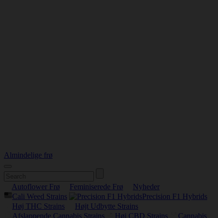
Almindelige frø
Autoflower Frø
Feminiserede Frø
Nyheder
Cali Weed Strains
Precision F1 Hybrids
Høj THC Strains
Højt Udbytte Strains
Afslappende Cannabis Strains
Høj CBD Strains
Cannabis