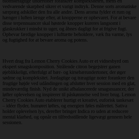
blomsteragtige undertoner forankrer kompleksiteten, mens en
vedvarende skarphed sikrer et varigt indtryk. Denne sorts aromatiske
særpræg adskiller den fra alle andre. Dens aroma fylder et rum og
hænger i luften længe efter, at knopperne er opbevaret. For at bevare
disse terpennuancer skal høstede knopper kureres langsomt i
glaskrukker i mindst to uger, og åbnes dagligt for at frigive fugt.
Opbevar færdige knopper i lufttætte beholdere, væk fra varme, lys
og fugtighed for at bevare aroma og potens.
Hvert drag fra Lemon Cherry Cookies Auto er et vidnesbyrd om
ekspert smagskomposition. Strålende citron begejstrer ganen
øjeblikkeligt, efterfulgt af bær- og kirsebærundertoner, der øger
sødme og kompleksitet. Jordagtige og træagtige noter forankrer den
frugtige højde ved udåndingen og afslutter hver session med en glat,
mindeværdig finish. Nyd de unikt afbalancerede smagsnuancer, der
løfter oplevelsen og inspirerer til påskønnelse ved hver brug. Lemon
Cherry Cookies Auto etablerer hurtigt et kreativt, euforisk tankesæt
– idéer flyder, humøret løftes, og energien føles målrettet. Sativa
holder oplevelsen lys, derefter bringer Indica ro uden at reducere
mental klarhed, og opnår en tilfredsstillende ligevægt gennem hele
sessionen.