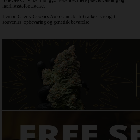
rodevækst, hvilket muliggør løbende, mere præcis vanding og
næringsstofoptagelse.
Lemon Cherry Cookies Auto cannabisfrø sælges strengt til
souvenirs, opbevaring og genetisk bevarelse.