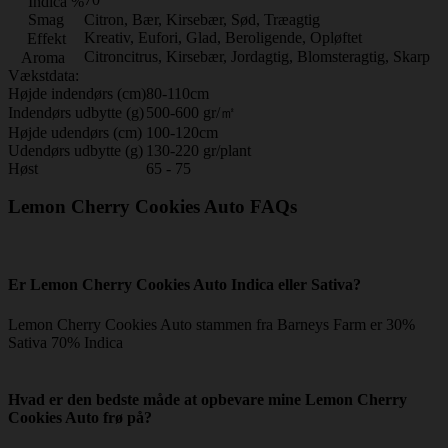
Indica %
Smag
Citron, Bær, Kirsebær, Sød, Træagtig
Kreativ, Eufori, Glad, Beroligende, Opløftet
Effekt
Citroncitrus, Kirsebær, Jordagtig, Blomsteragtig, Skarp
Aroma
Vækstdata:
Højde indendørs (cm)
80-110cm
Indendørs udbytte (g)
500-600 gr/㎡
Højde udendørs (cm)
100-120cm
Udendørs udbytte (g)
130-220 gr/plant
Høst
65 - 75
Lemon Cherry Cookies Auto FAQs
Er Lemon Cherry Cookies Auto Indica eller Sativa?
Lemon Cherry Cookies Auto stammen fra Barneys Farm er 30%
Sativa 70% Indica
Hvad er den bedste måde at opbevare mine Lemon Cherry
Cookies Auto frø på?