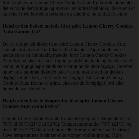
For at opbevare Lemon Cherry Cookies Auto frø korrekt anbefales
det at holde dem kølige og mørke i en lufttæt beholder, ideelt set i et
køleskab med korrekt mærkning og datering, og undgå frysning
Hvad er den bedste metode til at spire Lemon Cherry Cookies
Auto stamme frø?
Der er talrige teknikker til at spire Lemon Cherry Cookies Auto
cannabisfrø, hvis det er tilladt i din lokalitet. Papirhåndklæde-
metoden er en almindelig metode, hvor Lemon Cherry Cookies
Auto frøene placeres på et fugtigt papirhåndklæde og dækkes med
endnu et fugtigt papirhåndklæde for at holde dem fugtige. Herefter
opbevares papirhåndklædet på et varmt, mørkt sted og tjekkes
dagligt for at sikre, at det forbliver fugtigt. Når Lemon Cherry
Cookies Auto frøene er spiret, placeres de forsigtigt i jord eller
lignende vækstmedier.
Hvad er den bedste temperatur til at spire Lemon Cherry
Cookies Auto cannabisfrø?
Lemon Cherry Cookies Auto Cannabisfrø spirer i temperaturer fra
70°F til 90°F (21°C til 32°C). Temperaturer under 70°F (21°C) og
over 90°F (32°C) kan forhindre eller kompromittere sund spiring.
Lave temperaturer forsinker eller stopper endda spiring. Høje