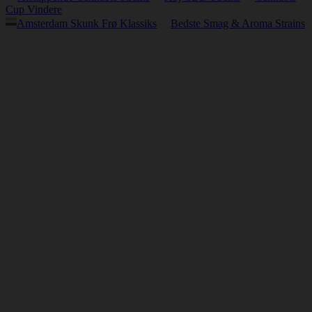
Cup Vindere
Amsterdam Skunk Frø Klassiks
Bedste Smag & Aroma Strains