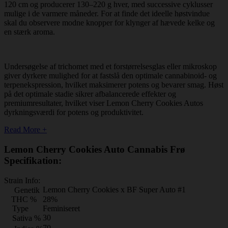
120 cm og producerer 130–220 g hver, med successive cyklusser
mulige i de varmere måneder. For at finde det ideelle høstvindue
skal du observere modne knopper for klynger af hævede kelke og
en stærk aroma.
Undersøgelse af trichomet med et forstørrelsesglas eller mikroskop
giver dyrkere mulighed for at fastslå den optimale cannabinoid- og
terpenekspression, hvilket maksimerer potens og bevarer smag. Høst
på det optimale stadie sikrer afbalancerede effekter og
premiumresultater, hvilket viser Lemon Cherry Cookies Autos
dyrkningsværdi for potens og produktivitet.
Read More +
Lemon Cherry Cookies Auto Cannabis Frø
Specifikation:
Strain Info:
Lemon Cherry Cookies x BF Super Auto #1
Genetik
THC %
28%
Type
Feminiseret
30
Sativa %
70