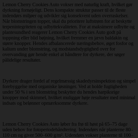
Lemon Cherry Cookies Auto vokser med naturlig kraft, hvilket gør
dyrkning fornøjeligt. Dens kompakte struktur passer til de fleste
indendørs miljøer og udvikler sig konsekvent uden overraskelser.
Når blomstringen topper, skal du prioritere luftstrøm for at beskytte
terpenintegriteten og udbyttekvaliteten. For at maksimere udbytte og
plantesundhed reagerer Lemon Cherry Cookies Auto godt på
toppning eller blid bøjning, hvilket fremmer en jævn baldakin og
større knopper. Hendes afbalancerede næringsbehov, øget fosfor og
kalium under blomstring, og modstandsdygtighed over for
overvanding gør hende enkel at håndtere for dyrkere, der søger
pålidelige resultater.
Dyrkere drager fordel af regelmæssig skadedyrsinspektion og simpel
forebyggelse med organiske løsninger. Ved at holde fugtigheden
under 50 % i sen blomstring beskytter du hendes harpiksrige
knopper mod skimmel, hvilket muliggør høje resultater med minimal
indsats og belønner opmærksomme dyrkere.
Lemon Cherry Cookies Auto løber fra frø til høst på 65–75 dage
uden behov for fotoperiodehåndtering. Indendørs når planterne 80–
110 cm og giver 500–600 g/m². Udendørs vokser planterne til 100–