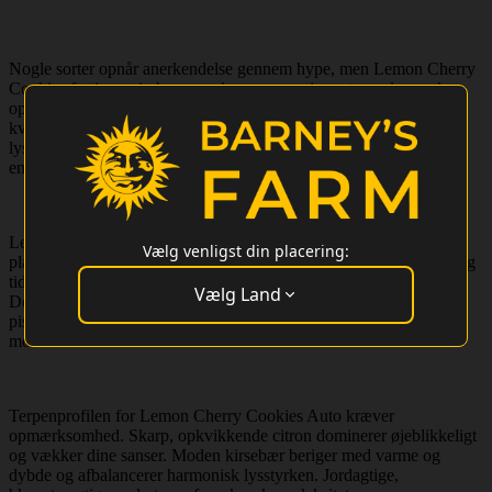
Nogle sorter opnår anerkendelse gennem hype, men Lemon Cherry
Cookies fortjente sin berømmelse gennem sin ægte, vedvarende
oplevelse. Ved at krydse den med BF Super Auto #1 blev denne
kvalitetscannabis tilgængelig for alle dyrkere – ingen komplekse
lysplaner, ingen sæsonbegrænsninger og ingen kompromiser. Nyd
enestående cannabis på en tidslinje, der passer til enhver livsstil.
Lemon Cherry Cookies Auto er en kompakt, smukt struktureret
Vælg venligst din placering:
plante, der metodisk fylder sit rum. Tætte laterale grene udvikler sig
tidligt og fører til en baldakin af tæt pakkede, harpiksrige blomster.
Vælg Land
Dens farve skifter fra rige grønne til dybe lilla med livlige orange
pistiller og et tykt trichomlag, hvilket gør den genuint storslået ved
modenhed.
Terpenprofilen for Lemon Cherry Cookies Auto kræver
opmærksomhed. Skarp, opkvikkende citron dominerer øjeblikkeligt
og vækker dine sanser. Moden kirsebær beriger med varme og
dybde og afbalancerer harmonisk lysstyrken. Jordagtige,