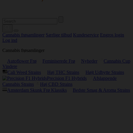
Cannabis frøsamlinger
Særlige tilbud
Kundeservice
Engros login
Log ind
Cannabis frøsamlinger
Autoflower Frø
Feminiserede Frø
Nyheder
Cannabis Cup
Vindere
Cali Weed Strains
Høj THC Strains
Højt Udbytte Strains
Precision F1 Hybrids
Afslappende
Cannabis Strains
Høj CBD Strains
Amsterdam Skunk Frø Klassiks
Bedste Smag & Aroma Strains