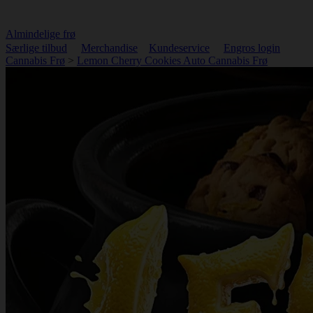
Almindelige frø
Særlige tilbud
Merchandise
Kundeservice
Engros login
Cannabis Frø
>
Lemon Cherry Cookies Auto Cannabis Frø