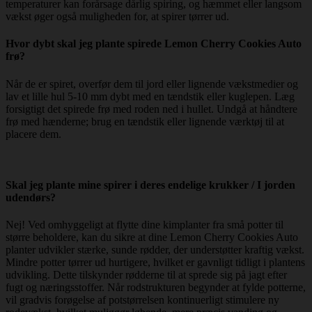
temperaturer kan forårsage dårlig spiring, og hæmmet eller langsom
vækst øger også muligheden for, at spirer tørrer ud.
Hvor dybt skal jeg plante spirede Lemon Cherry Cookies Auto
frø?
Når de er spiret, overfør dem til jord eller lignende vækstmedier og
lav et lille hul 5-10 mm dybt med en tændstik eller kuglepen. Læg
forsigtigt det spirede frø med roden ned i hullet. Undgå at håndtere
frø med hænderne; brug en tændstik eller lignende værktøj til at
placere dem.
Skal jeg plante mine spirer i deres endelige krukker / I jorden
udendørs?
Nej! Ved omhyggeligt at flytte dine kimplanter fra små potter til
større beholdere, kan du sikre at dine Lemon Cherry Cookies Auto
planter udvikler stærke, sunde rødder, der understøtter kraftig vækst.
Mindre potter tørrer ud hurtigere, hvilket er gavnligt tidligt i plantens
udvikling. Dette tilskynder rødderne til at sprede sig på jagt efter
fugt og næringsstoffer. Når rodstrukturen begynder at fylde potterne,
vil gradvis forøgelse af potstørrelsen kontinuerligt stimulere ny