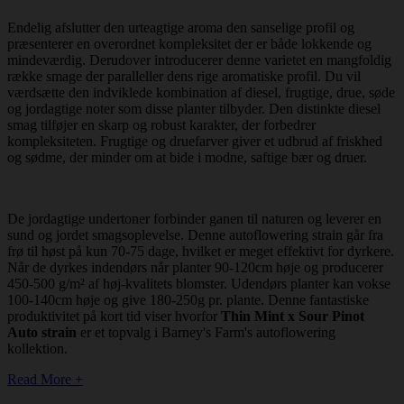
Endelig afslutter den urteagtige aroma den sanselige profil og
præsenterer en overordnet kompleksitet der er både lokkende og
mindeværdig. Derudover introducerer denne varietet en mangfoldig
række smage der paralleller dens rige aromatiske profil. Du vil
værdsætte den indviklede kombination af diesel, frugtige, drue, søde
og jordagtige noter som disse planter tilbyder. Den distinkte diesel
smag tilføjer en skarp og robust karakter, der forbedrer
kompleksiteten. Frugtige og druefarver giver et udbrud af friskhed
og sødme, der minder om at bide i modne, saftige bær og druer.
De jordagtige undertoner forbinder ganen til naturen og leverer en
sund og jordet smagsoplevelse. Denne autoflowering strain går fra
frø til høst på kun 70-75 dage, hvilket er meget effektivt for dyrkere.
Når de dyrkes indendørs når planter 90-120cm høje og producerer
450-500 g/m² af høj-kvalitets blomster. Udendørs planter kan vokse
100-140cm høje og give 180-250g pr. plante. Denne fantastiske
produktivitet på kort tid viser hvorfor
Thin Mint x Sour Pinot
Auto strain
er et topvalg i Barney's Farm's autoflowering
kollektion.
Read More +