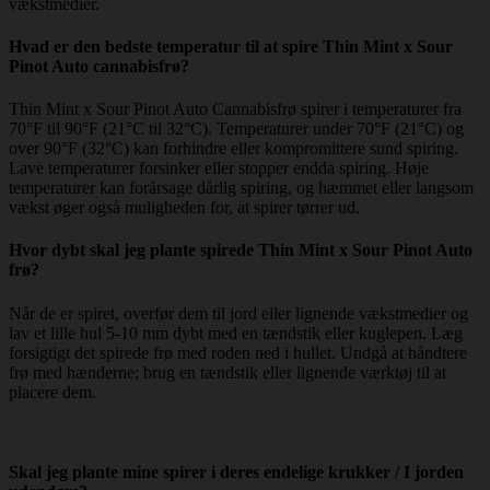
vækstmedier.
Hvad er den bedste temperatur til at spire Thin Mint x Sour
Pinot Auto cannabisfrø?
Thin Mint x Sour Pinot Auto Cannabisfrø spirer i temperaturer fra
70°F til 90°F (21°C til 32°C). Temperaturer under 70°F (21°C) og
over 90°F (32°C) kan forhindre eller kompromittere sund spiring.
Lave temperaturer forsinker eller stopper endda spiring. Høje
temperaturer kan forårsage dårlig spiring, og hæmmet eller langsom
vækst øger også muligheden for, at spirer tørrer ud.
Hvor dybt skal jeg plante spirede Thin Mint x Sour Pinot Auto
frø?
Når de er spiret, overfør dem til jord eller lignende vækstmedier og
lav et lille hul 5-10 mm dybt med en tændstik eller kuglepen. Læg
forsigtigt det spirede frø med roden ned i hullet. Undgå at håndtere
frø med hænderne; brug en tændstik eller lignende værktøj til at
placere dem.
Skal jeg plante mine spirer i deres endelige krukker / I jorden