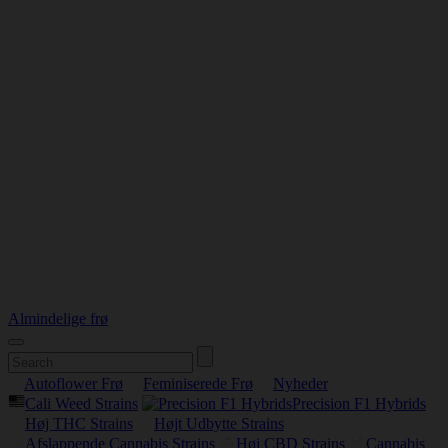
Almindelige frø
Autoflower Frø
Feminiserede Frø
Nyheder
Cali Weed Strains
Precision F1 Hybrids
Høj THC Strains
Højt Udbytte Strains
Afslappende Cannabis Strains
Høj CBD Strains
Cannabis