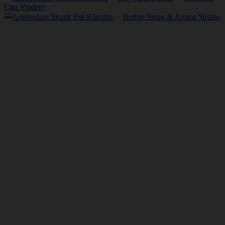
Cup Vindere
Amsterdam Skunk Frø Klassiks
Bedste Smag & Aroma Strains