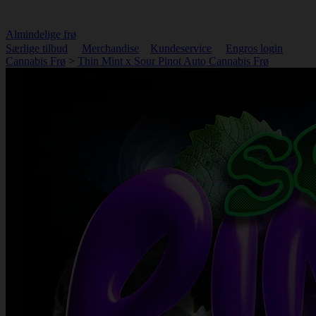
Almindelige frø
Særlige tilbud
Merchandise
Kundeservice
Engros login
Cannabis Frø
>
Thin Mint x Sour Pinot Auto Cannabis Frø