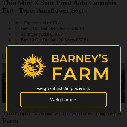
Thin Mint X Sour Pinot Auto Cannabis
Frø - Type: Autoflower Sort
1 Frø per pakke
€13.43
Buy 3 Get Double! 6 Seeds
€35.13
5 Frø per pakke
€50.63
Buy 10 Get Double! 20 Seeds
€87.81
25 Frø per pakke
€203.06
Vælg venligst din placering:
Vælg Land
Thin Mint x Sour Pinot Auto af Barney's
Farm