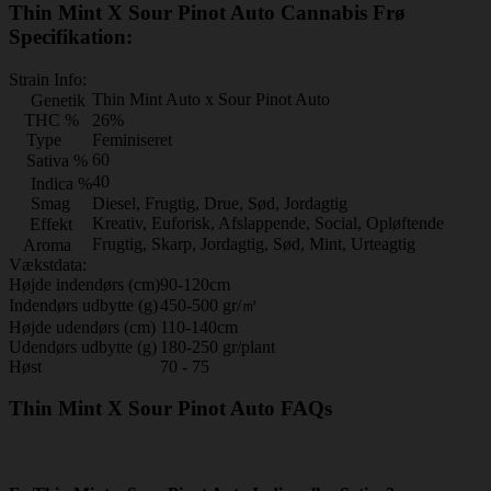
Thin Mint X Sour Pinot Auto Cannabis Frø
Specifikation:
Strain Info:
Thin Mint Auto x Sour Pinot Auto
Genetik
THC %
26%
Type
Feminiseret
60
Sativa %
40
Indica %
Smag
Diesel, Frugtig, Drue, Sød, Jordagtig
Kreativ, Euforisk, Afslappende, Social, Opløftende
Effekt
Frugtig, Skarp, Jordagtig, Sød, Mint, Urteagtig
Aroma
Vækstdata:
Højde indendørs (cm)
90-120cm
Indendørs udbytte (g)
450-500 gr/㎡
Højde udendørs (cm)
110-140cm
Udendørs udbytte (g)
180-250 gr/plant
Høst
70 - 75
Thin Mint X Sour Pinot Auto FAQs