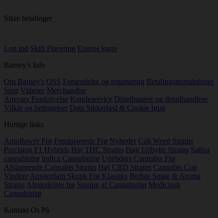
Sikre betalinger
Log ind
Skift Placering
Engros login
Barney's Info
Om Barney's
OSS
Forsendelse og returnering
Betalingsinstruktioner
Spor
Videoer
Merchandise
Ansvars Fraskrivelse
Kundeservice
Distributører og detailhandlere
Vilkår og betingelser
Data Sikkerhed & Cookie brug
Hurtige links
Autoflower Frø
Feminiserede Frø
Nyheder
Cali Weed Strains
Precision F1 Hybrids
Høj THC Strains
Højt Udbytte Strains
Sativa
cannabisfrø
Indica Cannabisfrø
Udebdørs Cannabis Frø
Afslappende Cannabis Strains
Høj CBD Strains
Cannabis Cup
Vindere
Amsterdam Skunk Frø Klassiks
Bedste Smag & Aroma
Strains
Almindelige frø
Spiring af Cannabisfrø
Medicinsk
Cannabisfrø
Kontakt Os På