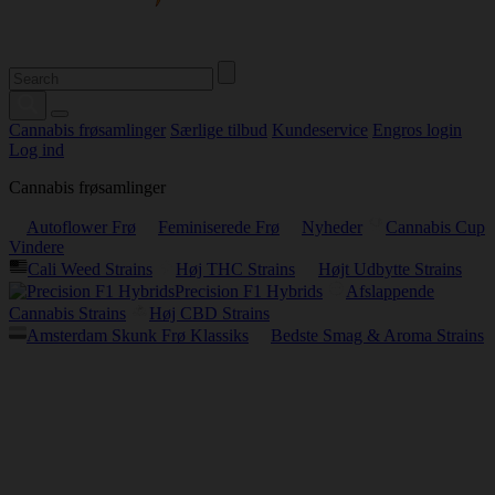
Cannabis frøsamlinger
Særlige tilbud
Kundeservice
Engros login
Log ind
Cannabis frøsamlinger
Autoflower Frø
Feminiserede Frø
Nyheder
Cannabis Cup
Vindere
Cali Weed Strains
Høj THC Strains
Højt Udbytte Strains
Precision F1 Hybrids
Afslappende
Cannabis Strains
Høj CBD Strains
Amsterdam Skunk Frø Klassiks
Bedste Smag & Aroma Strains