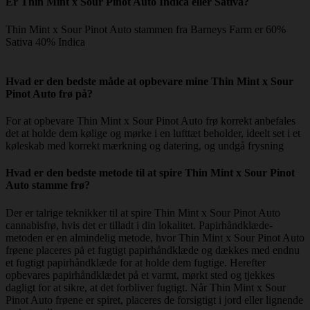
Er Thin Mint x Sour Pinot Auto Indica eller Sativa?
Thin Mint x Sour Pinot Auto stammen fra Barneys Farm er 60%
Sativa 40% Indica
Hvad er den bedste måde at opbevare mine Thin Mint x Sour
Pinot Auto frø på?
For at opbevare Thin Mint x Sour Pinot Auto frø korrekt anbefales
det at holde dem kølige og mørke i en lufttæt beholder, ideelt set i et
køleskab med korrekt mærkning og datering, og undgå frysning
Hvad er den bedste metode til at spire Thin Mint x Sour Pinot
Auto stamme frø?
Der er talrige teknikker til at spire Thin Mint x Sour Pinot Auto
cannabisfrø, hvis det er tilladt i din lokalitet. Papirhåndklæde-
metoden er en almindelig metode, hvor Thin Mint x Sour Pinot Auto
frøene placeres på et fugtigt papirhåndklæde og dækkes med endnu
et fugtigt papirhåndklæde for at holde dem fugtige. Herefter
opbevares papirhåndklædet på et varmt, mørkt sted og tjekkes
dagligt for at sikre, at det forbliver fugtigt. Når Thin Mint x Sour
Pinot Auto frøene er spiret, placeres de forsigtigt i jord eller lignende