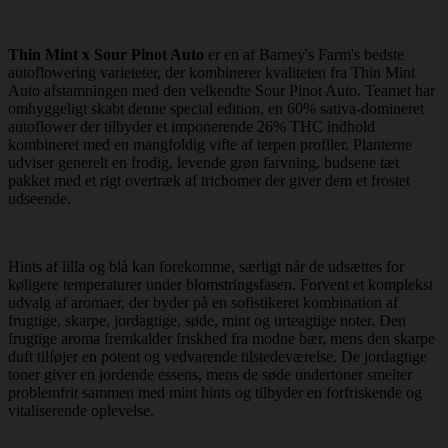
Thin Mint x Sour Pinot Auto
er en af Barney's Farm's bedste
autoflowering varieteter, der kombinerer kvaliteten fra Thin Mint
Auto afstamningen med den velkendte Sour Pinot Auto. Teamet har
omhyggeligt skabt denne special edition, en 60% sativa-domineret
autoflower der tilbyder et imponerende 26% THC indhold
kombineret med en mangfoldig vifte af terpen profiler. Planterne
udviser generelt en frodig, levende grøn farvning, budsene tæt
pakket med et rigt overtræk af trichomer der giver dem et frostet
udseende.
Hints af lilla og blå kan forekomme, særligt når de udsættes for
køligere temperaturer under blomstringsfasen. Forvent et komplekst
udvalg af aromaer, der byder på en sofistikeret kombination af
frugtige, skarpe, jordagtige, søde, mint og urteagtige noter. Den
frugtige aroma fremkalder friskhed fra modne bær, mens den skarpe
duft tilføjer en potent og vedvarende tilstedeværelse. De jordagtige
toner giver en jordende essens, mens de søde undertoner smelter
problemfrit sammen med mint hints og tilbyder en forfriskende og
vitaliserende oplevelse.