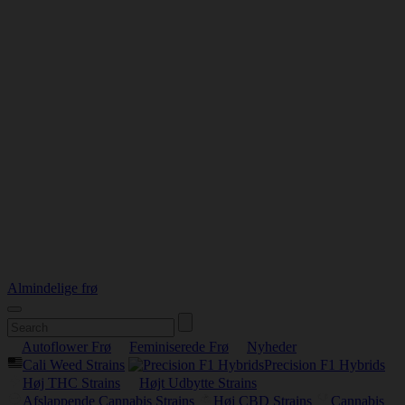
Almindelige frø
Autoflower Frø
Feminiserede Frø
Nyheder
Cali Weed Strains
Precision F1 Hybrids
Høj THC Strains
Højt Udbytte Strains
Afslappende Cannabis Strains
Høj CBD Strains
Cannabis