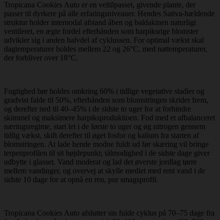
Tropicana Cookies Auto er en veltilpasset, givende plante, der
passer til dyrkere på alle erfaringsniveauer. Hendes Sativa-hældende
struktur holder internodal afstand åben og baldakinen naturligt
ventileret, en ægte fordel efterhånden som harpiksrige blomster
udvikler sig i anden halvdel af cyklussen. For optimal vækst skal
dagtemperaturer holdes mellem 22 og 26°C, med nattemperaturer,
der forbliver over 18°C.
Fugtighed bør holdes omkring 60% i tidlige vegetative stadier og
gradvist falde til 50%, efterhånden som blomstringen skrider frem,
og derefter ned til 40–45% i de sidste to uger for at forhindre
skimmel og maksimere harpiksproduktioen. Fod med et afbalanceret
næringsregime, start let i de første to uger og øg nitrogen gennem
tidlig vækst, skift derefter til øget fosfor og kalium fra starten af
blomstringen. At lade hende modne fuldt ud før skæring vil bringe
terpenprofilen til sit højdepunkt; tålmodighed i de sidste dage giver
udbytte i glasset. Vand moderat og lad det øverste jordlag tørre
mellem vandinger, og overvej at skylle mediet med rent vand i de
sidste 10 dage for at opnå en ren, pur smagsprofil.
Tropicana Cookies Auto afslutter sin fulde cyklus på 70–75 dage fra