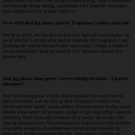
temperaturer forsinker eller stopper endda spiring. Høje temperaturer
kan forårsage dårlig spiring, og hæmmet eller langsom vækst øger
også muligheden for, at spirer tørrer ud.
Hvor dybt skal jeg plante spirede Tropicana Cookies Auto frø?
Når de er spiret, overfør dem til jord eller lignende vækstmedier og
lav et lille hul 5-10 mm dybt med en tændstik eller kuglepen. Læg
forsigtigt det spirede frø med roden ned i hullet. Undgå at håndtere
frø med hænderne; brug en tændstik eller lignende værktøj til at
placere dem.
Skal jeg plante mine spirer i deres endelige krukker / I jorden
udendørs?
Nej! Ved omhyggeligt at flytte dine kimplanter fra små potter til
større beholdere, kan du sikre at dine Tropicana Cookies Auto
planter udvikler stærke, sunde rødder, der understøtter kraftig vækst.
Mindre potter tørrer ud hurtigere, hvilket er gavnligt tidligt i plantens
udvikling. Dette tilskynder rødderne til at sprede sig på jagt efter
fugt og næringsstoffer. Når rodstrukturen begynder at fylde potterne,
vil gradvis forøgelse af potstørrelsen kontinuerligt stimulere ny
rodevækst, hvilket muliggør løbende, mere præcis vanding og