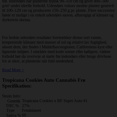
frø. Indendørs når planterne typisk 90–110 cm og giver 400–500
g/m² under ideelle forhold. Udendørs vokser modne planter generelt
til 100–120 cm og producerer 150–250 g pr. plante. Flere successive
høste er mulige i en enkelt udendørs sæson, afhængigt af klimaet og
dyrkerens skema.
For bedste udendørs resultater foretrækker denne sort varme,
tempererede klimaer med masser af sol og relativt lav fugtighed,
såsom dem, der findes i Middelhavsregioner, Californiens kyst eller
lignende miljøer. I områder med korte somre eller køligere, vådere
forhold bør du overveje at starte frø indendørs eller bruge drivhuse
for at sikre, at planterne når fuld modenhed.
Read More +
Tropicana Cookies Auto Cannabis Frø
Specifikation:
Strain Info:
Tropicana Cookies x BF Super Auto #1
Genetik
THC %
27%
Type
Feminiseret
60
Sativa %