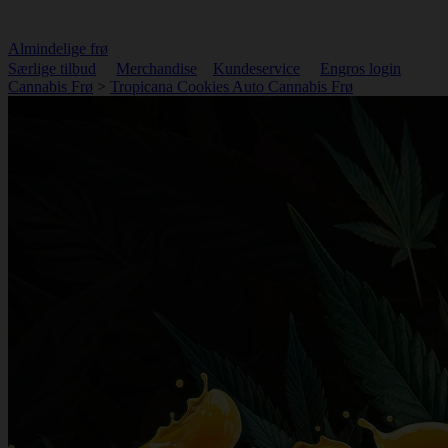
Almindelige frø
Særlige tilbud
Merchandise
Kundeservice
Engros login
Cannabis Frø
>
Tropicana Cookies Auto Cannabis Frø