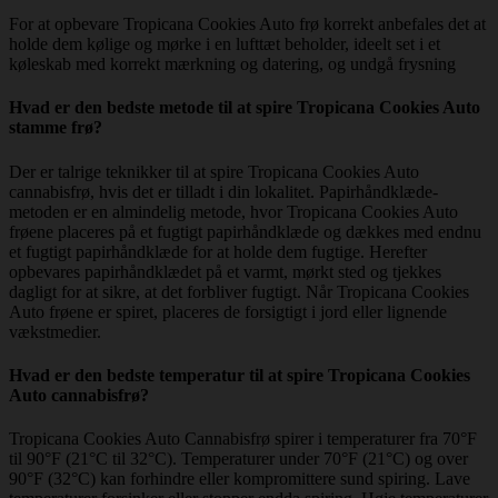
For at opbevare Tropicana Cookies Auto frø korrekt anbefales det at
holde dem kølige og mørke i en lufttæt beholder, ideelt set i et
køleskab med korrekt mærkning og datering, og undgå frysning
Hvad er den bedste metode til at spire Tropicana Cookies Auto
stamme frø?
Der er talrige teknikker til at spire Tropicana Cookies Auto
cannabisfrø, hvis det er tilladt i din lokalitet. Papirhåndklæde-
metoden er en almindelig metode, hvor Tropicana Cookies Auto
frøene placeres på et fugtigt papirhåndklæde og dækkes med endnu
et fugtigt papirhåndklæde for at holde dem fugtige. Herefter
opbevares papirhåndklædet på et varmt, mørkt sted og tjekkes
dagligt for at sikre, at det forbliver fugtigt. Når Tropicana Cookies
Auto frøene er spiret, placeres de forsigtigt i jord eller lignende
vækstmedier.
Hvad er den bedste temperatur til at spire Tropicana Cookies
Auto cannabisfrø?
Tropicana Cookies Auto Cannabisfrø spirer i temperaturer fra 70°F
til 90°F (21°C til 32°C). Temperaturer under 70°F (21°C) og over
90°F (32°C) kan forhindre eller kompromittere sund spiring. Lave