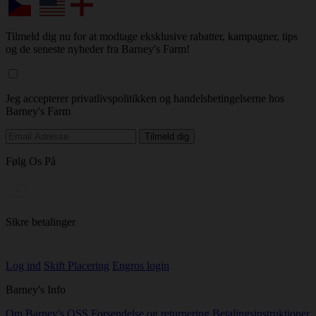
Tilmeld dig nu for at modtage eksklusive rabatter, kampagner, tips
og de seneste nyheder fra Barney's Farm!
Jeg accepterer privatlivspolitikken og handelsbetingelserne hos
Barney's Farm
Følg Os På
Sikre betalinger
Log ind
Skift Placering
Engros login
Barney's Info
Om Barney's
OSS
Forsendelse og returnering
Betalingsinstruktioner