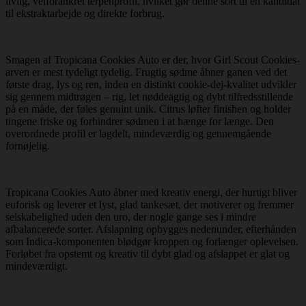
livlig, velforankret terpenprofil, hvilket gør denne sort til en kandidat
til ekstraktarbejde og direkte forbrug.
Smagen af Tropicana Cookies Auto er der, hvor Girl Scout Cookies-
arven er mest tydeligt tydelig. Frugtig sødme åbner ganen ved det
første drag, lys og ren, inden en distinkt cookie-dej-kvalitet udvikler
sig gennem midtrøgen – rig, let nøddeagtig og dybt tilfredsstillende
på en måde, der føles genuint unik. Citrus løfter finishen og holder
tingene friske og forhindrer sødmen i at hænge for længe. Den
overordnede profil er lagdelt, mindeværdig og gennemgående
fornøjelig.
Tropicana Cookies Auto åbner med kreativ energi, der hurtigt bliver
euforisk og leverer et lyst, glad tankesæt, der motiverer og fremmer
selskabelighed uden den uro, der nogle gange ses i mindre
afbalancerede sorter. Afslapning opbygges nedenunder, efterhånden
som Indica-komponenten blødgør kroppen og forlænger oplevelsen.
Forløbet fra opstemt og kreativ til dybt glad og afslappet er glat og
mindeværdigt.