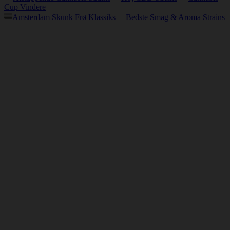
Cup Vindere
Amsterdam Skunk Frø Klassiks
Bedste Smag & Aroma Strains