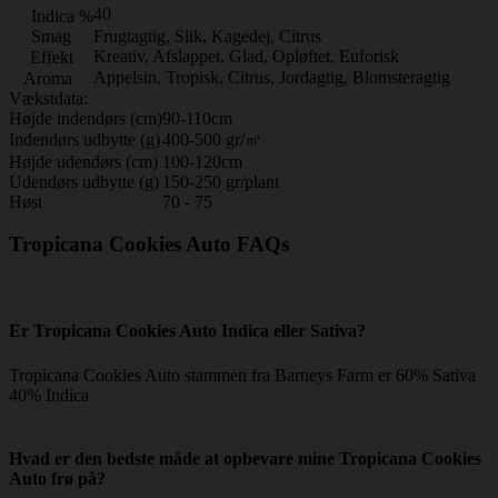
40
Indica %
Smag
Frugtagtig, Slik, Kagedej, Citrus
Kreativ, Afslappet, Glad, Opløftet, Euforisk
Effekt
Appelsin, Tropisk, Citrus, Jordagtig, Blomsteragtig
Aroma
Vækstdata:
Højde indendørs (cm)
90-110cm
Indendørs udbytte (g)
400-500 gr/㎡
Højde udendørs (cm)
100-120cm
Udendørs udbytte (g)
150-250 gr/plant
Høst
70 - 75
Tropicana Cookies Auto FAQs
Er Tropicana Cookies Auto Indica eller Sativa?
Tropicana Cookies Auto stammen fra Barneys Farm er 60% Sativa
40% Indica
Hvad er den bedste måde at opbevare mine Tropicana Cookies
Auto frø på?