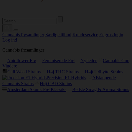
Cannabis frøsamlinger
Særlige tilbud
Kundeservice
Engros login
Log ind
Cannabis frøsamlinger
Autoflower Frø
Feminiserede Frø
Nyheder
Cannabis Cup
Vindere
Cali Weed Strains
Høj THC Strains
Højt Udbytte Strains
Precision F1 Hybrids
Afslappende
Cannabis Strains
Høj CBD Strains
Amsterdam Skunk Frø Klassiks
Bedste Smag & Aroma Strains