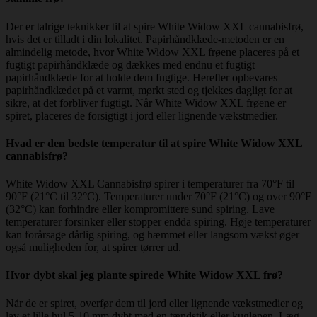
Der er talrige teknikker til at spire White Widow XXL cannabisfrø,
hvis det er tilladt i din lokalitet. Papirhåndklæde-metoden er en
almindelig metode, hvor White Widow XXL frøene placeres på et
fugtigt papirhåndklæde og dækkes med endnu et fugtigt
papirhåndklæde for at holde dem fugtige. Herefter opbevares
papirhåndklædet på et varmt, mørkt sted og tjekkes dagligt for at
sikre, at det forbliver fugtigt. Når White Widow XXL frøene er
spiret, placeres de forsigtigt i jord eller lignende vækstmedier.
Hvad er den bedste temperatur til at spire White Widow XXL
cannabisfrø?
White Widow XXL Cannabisfrø spirer i temperaturer fra 70°F til
90°F (21°C til 32°C). Temperaturer under 70°F (21°C) og over 90°F
(32°C) kan forhindre eller kompromittere sund spiring. Lave
temperaturer forsinker eller stopper endda spiring. Høje temperaturer
kan forårsage dårlig spiring, og hæmmet eller langsom vækst øger
også muligheden for, at spirer tørrer ud.
Hvor dybt skal jeg plante spirede White Widow XXL frø?
Når de er spiret, overfør dem til jord eller lignende vækstmedier og
lav et lille hul 5-10 mm dybt med en tændstik eller kuglepen. Læg