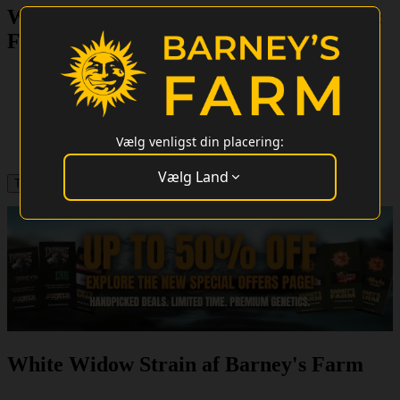
White Widow XXL Cannabis Frø - Type:
Feminiseret Cannabissort
1 Frø per pakke
€13.43
3 Frø per pakke
€35.13
5 Frø per pakke
€50.63
Buy 10 Get Double! 20 Seeds
€87.81
Vælg venligst din placering:
25 Frø per pakke
€188.55
Vælg Land
White Widow Strain af Barney's Farm