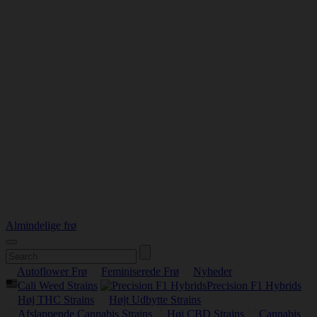
Almindelige frø
Autoflower Frø
Feminiserede Frø
Nyheder
Cali Weed Strains
Precision F1 Hybrids
Høj THC Strains
Højt Udbytte Strains
Afslappende Cannabis Strains
Høj CBD Strains
Cannabis