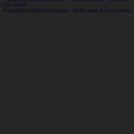
Cup Vindere
Amsterdam Skunk Frø Klassiks
Bedste Smag & Aroma Strains