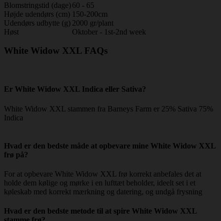
Blomstringstid (dage)
60 - 65
Højde udendørs (cm)
150-200cm
Udendørs udbytte (g)
2000 gr/plant
Høst
Oktober - 1st-2nd week
White Widow XXL FAQs
Er White Widow XXL Indica eller Sativa?
White Widow XXL stammen fra Barneys Farm er 25% Sativa 75%
Indica
Hvad er den bedste måde at opbevare mine White Widow XXL
frø på?
For at opbevare White Widow XXL frø korrekt anbefales det at
holde dem kølige og mørke i en lufttæt beholder, ideelt set i et
køleskab med korrekt mærkning og datering, og undgå frysning
Hvad er den bedste metode til at spire White Widow XXL
stamme frø?