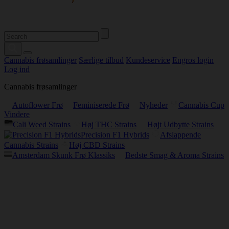
Cannabis frøsamlinger
Særlige tilbud
Kundeservice
Engros login
Log ind
Cannabis frøsamlinger
Autoflower Frø
Feminiserede Frø
Nyheder
Cannabis Cup
Vindere
Cali Weed Strains
Høj THC Strains
Højt Udbytte Strains
Precision F1 Hybrids
Afslappende
Cannabis Strains
Høj CBD Strains
Amsterdam Skunk Frø Klassiks
Bedste Smag & Aroma Strains