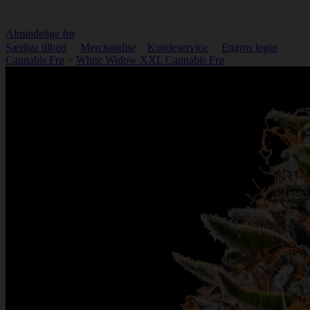
Almindelige frø
Særlige tilbud
Merchandise
Kundeservice
Engros login
Cannabis Frø
>
White Widow XXL Cannabis Frø