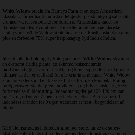
White Widow strain
fra Barneys Farm er en ægte Amsterdam
klassiker. I årtier har de umiskendelige skarpe, skunky og salte søde
aromaer været symbolske for duften af Amsterdams gader og
ikoniske kanaler. Evolutionen fortsætter af denne legendariske
strain; vores White Widow strain bevarer det brasilianske Sativa rus,
plus en forbedret 75% super harpiksagtig Syd Indisk Indica.
Ideel til alle forhold og dyrkningsmetoder.
White Widow strain
er
en ekstremt alsidig plante, en skimmelresistent strain,
modstandsdygtig over for insekter og klarer sig godt selv i køligere
klimaer, så den er ret ligetil for alle erfaringsniveauer. White Widow
strain udvikler sig til en klassisk Indica form, en kompakt, kraftig,
hurtig grower. Stærke grene udvikler sig og bliver busket og brede i
forberedelse til blomstring. Indendørs højder på 100-120 cm kan
opnås, og udendørs 2 meter med relativ lethed. Blomstringstid
indendørs er inden for 9 uger; udendørs er høst i begyndelsen af
oktober.
Med blomstringens indtræden sprænger store, tunge og super-
klistrede solide buds ud fra dens grene; dens blomstringskolonner