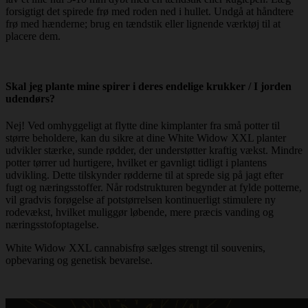
forsigtigt det spirede frø med roden ned i hullet. Undgå at håndtere
frø med hænderne; brug en tændstik eller lignende værktøj til at
placere dem.
Skal jeg plante mine spirer i deres endelige krukker / I jorden
udendørs?
Nej! Ved omhyggeligt at flytte dine kimplanter fra små potter til
større beholdere, kan du sikre at dine White Widow XXL planter
udvikler stærke, sunde rødder, der understøtter kraftig vækst. Mindre
potter tørrer ud hurtigere, hvilket er gavnligt tidligt i plantens
udvikling. Dette tilskynder rødderne til at sprede sig på jagt efter
fugt og næringsstoffer. Når rodstrukturen begynder at fylde potterne,
vil gradvis forøgelse af potstørrelsen kontinuerligt stimulere ny
rodevækst, hvilket muliggør løbende, mere præcis vanding og
næringsstofoptagelse.
White Widow XXL cannabisfrø sælges strengt til souvenirs,
opbevaring og genetisk bevarelse.