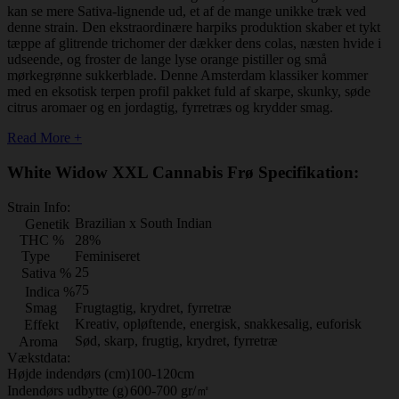
kan se mere Sativa-lignende ud, et af de mange unikke træk ved
denne strain. Den ekstraordinære harpiks produktion skaber et tykt
tæppe af glitrende trichomer der dækker dens colas, næsten hvide i
udseende, og froster de lange lyse orange pistiller og små
mørkegrønne sukkerblade. Denne Amsterdam klassiker kommer
med en eksotisk terpen profil pakket fuld af skarpe, skunky, søde
citrus aromaer og en jordagtig, fyrretræs og krydder smag.
Read More +
White Widow XXL Cannabis Frø Specifikation:
Strain Info:
Brazilian x South Indian
Genetik
THC %
28%
Type
Feminiseret
25
Sativa %
75
Indica %
Smag
Frugtagtig, krydret, fyrretræ
Kreativ, opløftende, energisk, snakkesalig, euforisk
Effekt
Sød, skarp, frugtig, krydret, fyrretræ
Aroma
Vækstdata:
Højde indendørs (cm)
100-120cm
Indendørs udbytte (g)
600-700 gr/㎡