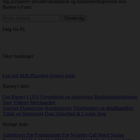
Jeg accepterer privatlivspolitikken og handelsbetingelserne hos
Barney's Farm
Følg Os På
Sikre betalinger
Log ind
Skift Placering
Engros login
Barney's Info
Om Barney's
OSS
Forsendelse og returnering
Betalingsinstruktioner
Spor
Videoer
Merchandise
Ansvars Fraskrivelse
Kundeservice
Distributører og detailhandlere
Vilkår og betingelser
Data Sikkerhed & Cookie brug
Hurtige links
Autoflower Frø
Feminiserede Frø
Nyheder
Cali Weed Strains